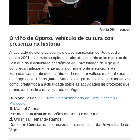
Ética y Estética na organización de mesas presidenciais
17 de maio de 2013
Visto
2605
veces
O viño de Oporto, vehículo de cultura con
Presentación de María del Pino Fuentes de Armas
presenza na historia
17 de maio de 2013
A facultade de ciencias sociais e da comunicación de Pontevedra
desde 2001 os cursos complementarios de comunicación e protocolo.
Sen dubida a actividade académica da universidade de vigo que
Os detalles esenciais na organización de eventos formais
congrega tradicionalmente ao maior numero de inscricions. As
Elementos esenciais para o éxito
xornadas son punto de encontro onde reunir o valioso material xerado
17 de maio de 2013
ao longo das edicions (libros, videos, fotografíaas, etc) e compartilo. Asi
como, ofertar toda a actualidade sobre as actividades de protocolo que
promoven desde a universidade de Vigo.
Presentación de Marta Mondina
i18n.one.Series:
XIII Curso Complementario de Comunicación e
Protocolo
17 de maio de 2013
Manuel Cabral
Presidente do Instituto de Viños do Douro e do Porto
Organiza: Fernando Ramos
Un caso práctico: Así se executa a botadura dun barco
Doutor en Ciencias da Información. Profesor titular da Universidade de
Vigo
17 de maio de 2013