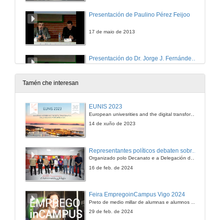
Presentación de Paulino Pérez Feijoo
17 de maio de 2013
Presentación do Dr. Jorge J. Fernández y Vázquez
17 de maio de 2013
Tamén che interesan
O Protocolo ese gran descoñecido, unha "conditio sine qua non" na organización de eventos deportivos
EUNIS 2023
European univesrities and the digital transformation: challenges and opportunities ahead
17 de maio de 2013
14 de xuño de 2023
Presentación de Jorge Alonso
Representantes políticos debaten sobre educación e xuventude no campus de Pontevedra
Organizado polo Decanato e a Delegación de Alumnado de Dirección e Xestión Pública e coa participación de candidatos de PP, BNG, PSOE, Sumar e Podemos
17 de maio de 2013
16 de feb. de 2024
Dous enfoques para a comunicación institucional e corporativa. Exercicio libre e DIRCOM dun Ministerio
Feira EmpregoinCampus Vigo 2024
Preto de medio millar de alumnas e alumnos buscan coñecer máis de preto as oportunidades que lles achegan as arredor de medio cento de empresas que participan na edición viguesa da feira. Xunto coa visita aos stands, durante a feria desenvólvense varias actividades complementarias, como obradoiros, conversas, mesas redondas ou o pasaporte de empregabilidade, un espazo no que poderán recibir asesoramento sobre o seu CV.
17 de maio de 2013
29 de feb. de 2024