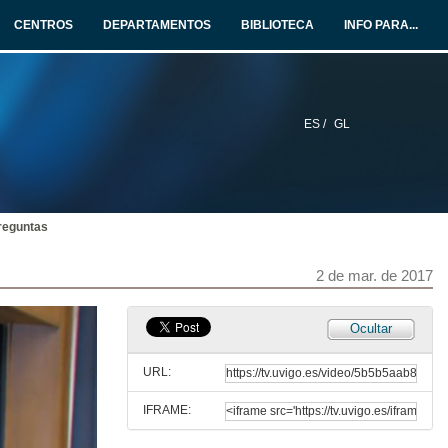
23 de mar. de 2017
CENTROS
DEPARTAMENTOS
BIBLIOTECA
INFO PARA...
A taxonomía
E iso...Para qué serve no século XXI?
16 de mar. de 2017
ES /
GL
A taxonomía. Quenda de cuestións
E iso...Para qué serve no século XXI?
16 de mar. de 2017
Preguntas
O senso da cor na evolución biolóxica
Live Science 2017
9 de mar. de 2017
2 de mar. de 2017
O senso da cor na evolución biolóxica. Preguntas
Ocultar
9 de mar. de 2017
URL:
IFRAME:
Mareas vermellas: que aporta a física?
Live Science 2017