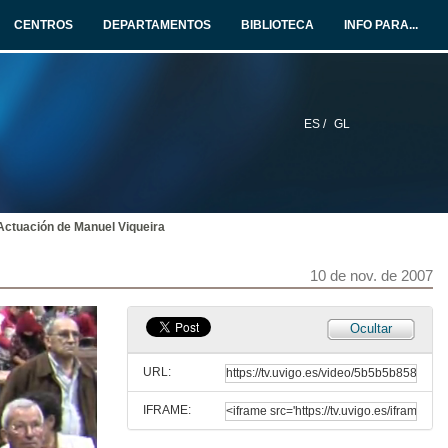
9 de nov. de 2007
CENTROS
DEPARTAMENTOS
BIBLIOTECA
INFO PARA...
Actuación da Gaita de Sarandón
9 de nov. de 2007
ES /
GL
Regueifas
Obradoiro
10 de nov. de 2007
Actuación de Manuel Viqueira
O vello rastro e o acordeón
10 de nov. de 2007
10 de nov. de 2007
Os instrumentos tradicionais galegos
Ocultar
10 de nov. de 2007
URL:
IFRAME:
Actuación de José Marentes