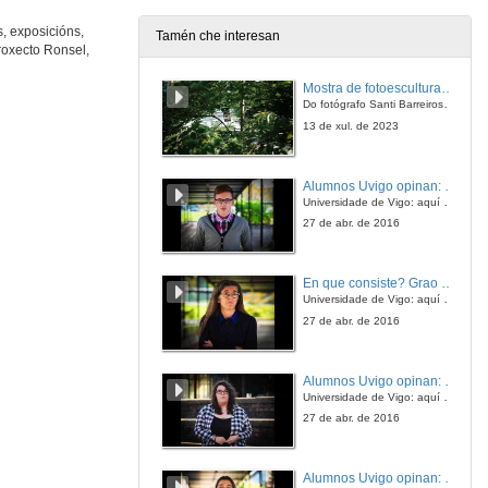
, exposicións,
Tamén che interesan
roxecto Ronsel,
Actuación dos Zés Pereiras de Vilaverde
Mostra de fotoesculturas Overtraz
10 de nov. de 2007
Do fotógrafo Santi Barreiros e o escultor Nito Contreras.
13 de xul. de 2023
Actuación das Cantareiras Dignas del Querer de Pontecaldelas
Alumnos Uvigo opinan: Grao en Ciencias da Linguaxe e Estudos Literarios
10 de nov. de 2007
Universidade de Vigo: aquí todo é posible
27 de abr. de 2016
Actuación das Pandereteiras de Toutón
En que consiste? Grao en Ciencias da Linguaxe e Estudos Literarios
10 de nov. de 2007
Universidade de Vigo: aquí todo é posible
27 de abr. de 2016
Actuación de Paco o Gaiteiro
Alumnos Uvigo opinan: Grao en Linguas Estranxeiras
10 de nov. de 2007
Universidade de Vigo: aquí todo é posible
27 de abr. de 2016
Actuación das Pandereteiras Herba Verde
Alumnos Uvigo opinan: Grao en Linguas Estranxeiras
10 de nov. de 2007