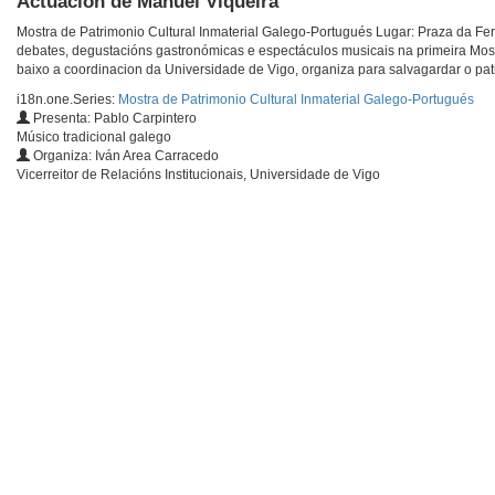
Actuación de Manuel Viqueira
Mostra de Patrimonio Cultural Inmaterial Galego-Portugués Lugar: Praza da Fer
debates, degustacións gastronómicas e espectáculos musicais na primeira Most
baixo a coordinacion da Universidade de Vigo, organiza para salvagardar o patri
i18n.one.Series:
Mostra de Patrimonio Cultural Inmaterial Galego-Portugués
Presenta: Pablo Carpintero
Músico tradicional galego
Organiza: Iván Area Carracedo
Vicerreitor de Relacións Institucionais, Universidade de Vigo