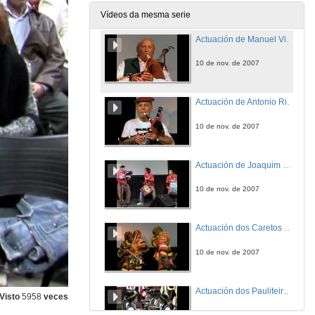
10 de nov. de 2007
Vídeos da mesma serie
Actuación de Manuel Viqueira
10 de nov. de 2007
Actuación de Antonio Ribeiro O Toni das Gaitas
10 de nov. de 2007
Actuación de Joaquim Pereira O Carriço
10 de nov. de 2007
Actuación dos Caretos de Podence
10 de nov. de 2007
Actuación dos Pauliteiros de Sendim
Visto
5958
veces
10 de nov. de 2007