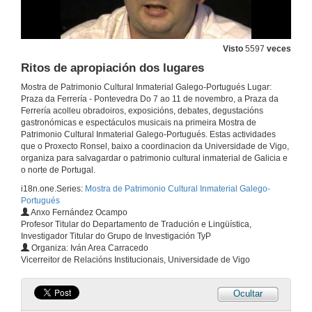
11 de nov. de 2007
Visto
5597
veces
O que ti fas importa
Ritos de apropiación dos lugares
11 de nov. de 2007
Mostra de Patrimonio Cultural Inmaterial Galego-Portugués Lugar:
Praza da Ferrería - Pontevedra Do 7 ao 11 de novembro, a Praza da
Ferrería acolleu obradoiros, exposicións, debates, degustacións
Actuación do grupo Ruote
gastronómicas e espectáculos musicais na primeira Mostra de
Patrimonio Cultural Inmaterial Galego-Portugués. Estas actividades
que o Proxecto Ronsel, baixo a coordinacion da Universidade de Vigo,
11 de nov. de 2007
organiza para salvagardar o patrimonio cultural inmaterial de Galicia e
o norte de Portugal.
A Cabana das Palabras
i18n.one.Series:
Mostra de Patrimonio Cultural Inmaterial Galego-
Portugués
11 de nov. de 2007
Anxo Fernández Ocampo
Profesor Titular do Departamento de Tradución e Lingüística,
Investigador Titular do Grupo de Investigación TyP
Instrumentos musicais tradicionais
Organiza: Iván Area Carracedo
Vicerreitor de Relacións Institucionais, Universidade de Vigo
11 de nov. de 2007
Ocultar
Ferramentas dos oficios de capador, afiador e ebanista