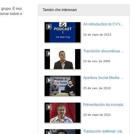
 grupo. É moi
Tamén che interesan
xionar sobre o
An introduction to CV’s, letters, and job searching
16 de maio de 2012
Transición discontinua de partículas de microgel termosensible
22 de nov. de 2006
Apertura Social Media Day 2016
25 de xan. de 2016
Presentación da xornada
23 de maio de 2011
Traducción editorial: calidade e xestión de proxectos