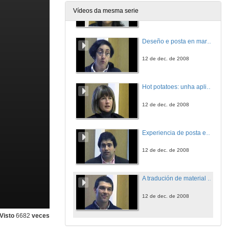
Vídeos da mesma serie
12 de dec. de 2008
Deseño e posta en marcha da materia de Bioinorgánica na Licenciatura de Química utilizando novos modelos docentes
12 de dec. de 2008
Hot potatoes: unha aplicación para crear exercicios interactivos
12 de dec. de 2008
Experiencia de posta en práctica do EEES dende a materia de Desenvolvemento psicomotor
12 de dec. de 2008
A tradución de material matemática como elemento formativo
12 de dec. de 2008
Visto
6682
veces