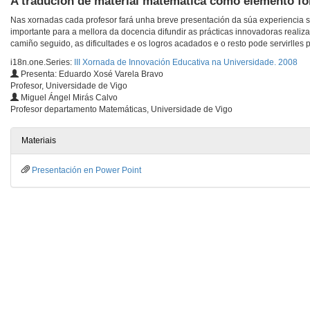
A tradución de material matemática como elemento fo
Nas xornadas cada profesor fará unha breve presentación da súa experiencia s
importante para a mellora da docencia difundir as prácticas innovadoras realiz
camiño seguido, as dificultades e os logros acadados e o resto pode servirlles p
i18n.one.Series:
III Xornada de Innovación Educativa na Universidade. 2008
Presenta: Eduardo Xosé Varela Bravo
Profesor, Universidade de Vigo
Miguel Ángel Mirás Calvo
Profesor departamento Matemáticas, Universidade de Vigo
Materiais
Presentación en Power Point