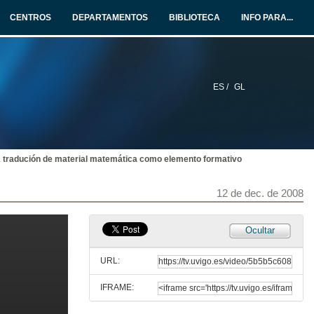
CENTROS
DEPARTAMENTOS
BIBLIOTECA
INFO PARA...
12 de dec. de 2008
Actuacións de coordinación horizontal na Facultade de Ciencias da Educación e do Deporte
12 de dec. de 2008
ES /
GL
Formas de medir a satisfación alumno-profesor:
Experiencia na materia de Estadística III de A.D.E
12 de dec. de 2008
 tradución de material matemática como elemento formativo
Novas tecnoloxías para o ensino da astronomía
12 de dec. de 2008
12 de dec. de 2008
Ocultar
E-learning 2.0: experiencias docentes na universidade
URL:
12 de dec. de 2008
IFRAME:
Investigación experimental de radiocomunicación nas aulas