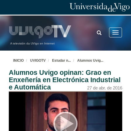
TOGGLE
Toggle
SEARCH
navigatio
A televisión da UVigo en Internet
INICIO
UVIGOTV
Estudar n
...
Alumnos Uvig
...
Alumnos Uvigo opinan: Grao en
Enxeñería en Electrónica Industrial
e Automática
27 de abr. de 2016