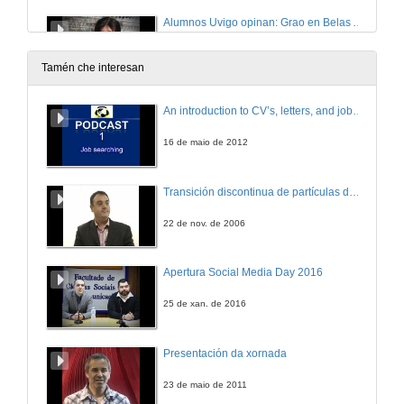
Alumnos Uvigo opinan: Grao en Belas Artes
Universidade de Vigo: aquí todo é posible
27 de abr. de 2016
Tamén che interesan
Alumnos Uvigo opinan: Grao en Belas Artes
An introduction to CV’s, letters, and job searching
Universidade de Vigo: aquí todo é posible
27 de abr. de 2016
16 de maio de 2012
Alumnos Uvigo opinan: Grao en Belas Artes
Transición discontinua de partículas de microgel termosensible
Universidade de Vigo: aquí todo é posible
27 de abr. de 2016
22 de nov. de 2006
¿En que consiste? Grao en Enxeñería Forestal
Apertura Social Media Day 2016
Universidade de Vigo: aquí todo é posible
27 de abr. de 2016
25 de xan. de 2016
Alumnos Uvigo opinan: Grado en Enxeñería Forestal
Presentación da xornada
Universidade de Vigo: aquí todo é posible
27 de abr. de 2016
23 de maio de 2011