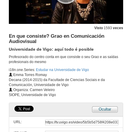
Alumnos Uvigo opinan: Grao en Dirección e Xestión Pública
Universidade de Vigo: aquí todo é posible
27 de abr. de 2016
Visto
1593
veces
Alumnos Uvigo opinan: Grado en Dirección e Xestión Pública
En que consiste? Grao en Comunicación
Universidade de Vigo: aquí todo é posible
Audiovisual
27 de abr. de 2016
Universidade de Vigo: aquí todo é posible
Profesorado do centro conta en que consiste o seu Grao e as saídas
En que consiste? Grao en Publicidade e Relacións Públicas
profesionais do mesmo
Universidade de Vigo: aquí todo é posible
i18n.one.Series:
Estudar na Universidade de Vigo
27 de abr. de 2016
Emma Torres Romay
Decana (2014-2015) da Facultade de Ciencias Sociais e da
Comunicación, Universidade de Vigo
Alumnos Uvigo opinan: Grado en Publicidade e Relacións Públicas
Organiza: Carmen Veleiro
Universidade de Vigo: aquí todo é posible
SIOPE, Universidade de Vigo
27 de abr. de 2016
Ocultar
Alumnos Uvigo opinan: Grao en Publicidade e Relacións Públicas
Universidade de Vigo: aquí todo é posible
URL:
27 de abr. de 2016