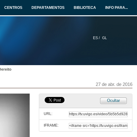
27 de abr. de 2016
CENTROS
DEPARTAMENTOS
BIBLIOTECA
INFO PARA...
Alumnos Uvigo opinan: Grao en Turismo
Universidade de Vigo: aquí todo é posible
27 de abr. de 2016
ES /
GL
En que consiste? Grao en Administración e Dirección de Empresas
Universidade de Vigo: aquí todo é posible
27 de abr. de 2016
Dereito
Alumnos Uvigo opinan: Grao en Administración e Dirección de Empresas
Universidade de Vigo: aquí todo é posible
27 de abr. de 2016
27 de abr. de 2016
Alumnos Uvigo opinan: Grao en Administración e Dirección de Empresas
Ocultar
Universidade de Vigo: aquí todo é posible
27 de abr. de 2016
URL:
IFRAME:
Alumnos Uvigo opinan: Grao en Administración e Dirección de Empresas
Universidade de Vigo: aquí todo é posible