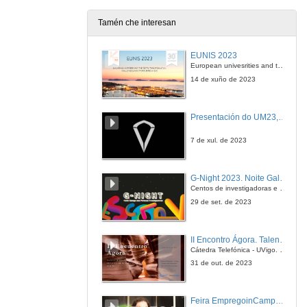
27 de abr. de 2016
Tamén che interesan
Alumnos Uvigo opinan: Grao en Dereito
Universidade de Vigo: aquí todo é posible
EUNIS 2023
27 de abr. de 2016
European univesrities and the digital transformation: challenges and opportunities ahead
14 de xuño de 2023
Alumnos Uvigo opinan: Programa conxunto ADE-Dereito
Universidade de Vigo: aquí todo é posible
Presentación do UM23, o novo monopraza de UVigo Motorsport
27 de abr. de 2016
7 de xul. de 2023
Alumnos Uvigo opinan: Programa conxunto ADE-Dereito
Universidade de Vigo: aquí todo é posible
G-Night 2023. Noite Galega das Persoas Investigadoras. Conciencias creativas
27 de abr. de 2016
Centos de investigadoras e investigadores, decenas de actividades e sete cidades
29 de set. de 2023
En qué consiste? Grao en Xeografía e Historia
Universidade de Vigo: aquí todo é posible
II Encontro Ágora. Talento e innovación na era da transformación dixital
27 de abr. de 2016
Cátedra Telefónica - UVigo. Espazos de innovación
31 de out. de 2023
¿En qué consiste? Grado en Xeografía e Historia
Feira EmpregoinCampus Vigo 2024
27 de abr. de 2016