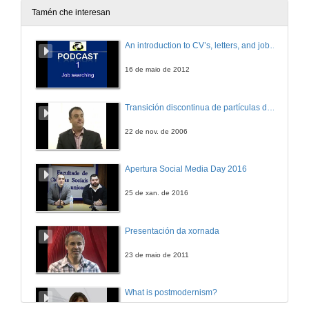
27 de abr. de 2016
Tamén che interesan
Alumnos Uvigo opinan: Grado en Enxeñería Forestal
An introduction to CV’s, letters, and job searching
Universidade de Vigo: aquí todo é posible
27 de abr. de 2016
16 de maio de 2012
Alumnos Uvigo opinan: Grao en Enxeñería Forestal
Transición discontinua de partículas de microgel termosensible
Universidade de Vigo: aquí todo é posible
27 de abr. de 2016
22 de nov. de 2006
¿En que consiste? Grao en Educación Infantil e Grao en Educación Primaria
Apertura Social Media Day 2016
Universidade de Vigo: aquí todo é posible
27 de abr. de 2016
25 de xan. de 2016
Alumnos Uvigo opinan: Grao en Educación Infantil
Presentación da xornada
Universidade de Vigo: aquí todo é posible
27 de abr. de 2016
23 de maio de 2011
Alumnos Uvigo opinan: Grao en Educación Infantil
What is postmodernism?
Universidade de Vigo: Aquí todo é posible