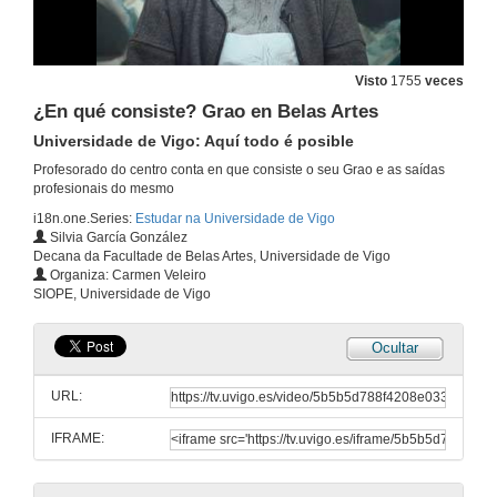
27 de abr. de 2016
Alumnos Uvigo opinan: Grao en Publicidade e Relacións Públicas
Visto
1755
veces
Universidade de Vigo: aquí todo é posible
27 de abr. de 2016
¿En qué consiste? Grao en Belas Artes
Universidade de Vigo: Aquí todo é posible
Alumnos Uvigo opinan: Grado en Publicidade e Relacións Públicas
Profesorado do centro conta en que consiste o seu Grao e as saídas
Universidade de Vigo: Aquí todo é posible
profesionais do mesmo
27 de abr. de 2016
i18n.one.Series:
Estudar na Universidade de Vigo
Silvia García González
Decana da Facultade de Belas Artes, Universidade de Vigo
En que consiste? Grao en Comunicación Audiovisual
Organiza: Carmen Veleiro
Universidade de Vigo: aquí todo é posible
SIOPE, Universidade de Vigo
27 de abr. de 2016
Ocultar
Alumnos Uvigo opinan: Grado en Comunicación audiovisual
Universidade de Vigo: Aquí todo é posible
URL:
27 de abr. de 2016
IFRAME:
Alumnos Uvigo opinan: Grado en Comunicación audiovisual
Universidade de Vigo: Aquí todo é posible