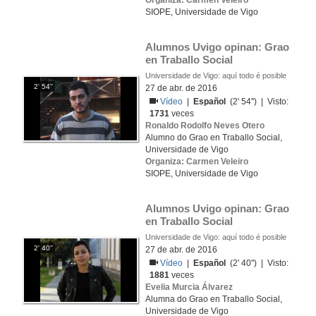
Organiza: Carmen Veleiro
SIOPE, Universidade de Vigo
Alumnos Uvigo opinan: Grao 
en Traballo Social
Universidade de Vigo: aquí todo é posible
2' 54''
27 de abr. de 2016
Vídeo
|
Español
(2' 54'') | Visto:
1731
veces
Ronaldo Rodolfo Neves Otero
Alumno do Grao en Traballo Social,
Universidade de Vigo
Organiza: Carmen Veleiro
SIOPE, Universidade de Vigo
Alumnos Uvigo opinan: Grao 
en Traballo Social
Universidade de Vigo: aquí todo é posible
2' 40''
27 de abr. de 2016
Vídeo
|
Español
(2' 40'') | Visto:
1881
veces
Evelia Murcia Álvarez
Alumna do Grao en Traballo Social,
Universidade de Vigo