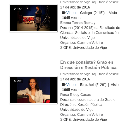
Universidade de Vigo: aquí todo é posible
27 de abr. de 2016
2' 15''
Vídeo
|
Galego
(2' 15'') | Visto:
1645
veces
Emma Torres Romay
Decana (2014-2015) da Facultade de
Ciencias Sociais e da Comunicación,
Universidade de Vigo
Organiza: Carmen Veleiro
SIOPE, Universidade de Vigo
En que consiste? Grao en 
Dirección e Xestión Pública
Universidade de Vigo: Aquí todo é posible
27 de abr. de 2016
5' 29''
Vídeo
|
Español
(5' 29'') | Visto:
1665
veces
Rosa Ricoy Casas
Docente e coordinadora do Grao en
Direción e Xestión Pública,
Univesidade de Vigo
Organiza: Carmen Veleiro
SIOPE, Universidade de Vigo