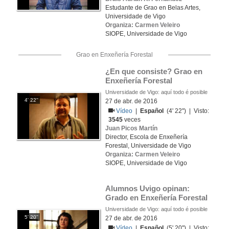
Estudante de Grao en Belas Artes,
Universidade de Vigo
Organiza: Carmen Veleiro
SIOPE, Universidade de Vigo
Grao en Enxeñería Forestal
¿En que consiste? Grao en 
Enxeñería Forestal
Universidade de Vigo: aquí todo é posible
4' 22''
27 de abr. de 2016
Vídeo
|
Español
(4' 22'') | Visto:
3545
veces
Juan Picos Martín
Director, Escola de Enxeñería
Forestal, Universidade de Vigo
Organiza: Carmen Veleiro
SIOPE, Universidade de Vigo
Alumnos Uvigo opinan: 
Grado en Enxeñería Forestal
Universidade de Vigo: aquí todo é posible
5' 20''
27 de abr. de 2016
Vídeo
|
Español
(5' 20'') | Visto: