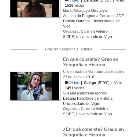
Vídeo
|
Español
(2' 32'') | Visto:
1516
veces
Maria Miragaya Miragaya
Alumna do Programa Conxunto ADE-
Dereito Ourense, Universidade de
Vigo
Organiza: Carmen Veleiro
SIOPE, Universidade de Vigo
Grao en Xeografía e Historia
En qué consiste? Grao en 
Xeografía e Historia
Universidade de Vigo: aquí todo é posible
5' 09''
27 de abr. de 2016
Vídeo
|
Galego
(5' 09'') | Visto:
1451
veces
Susana Reboreda Morillo
Decana Facultade de Historia,
Universidade de Vigo
Organiza: Carmen Veleiro
SIOPE, Universidade de Vigo
¿En qué consiste? Grado en 
Xeografía e Historia