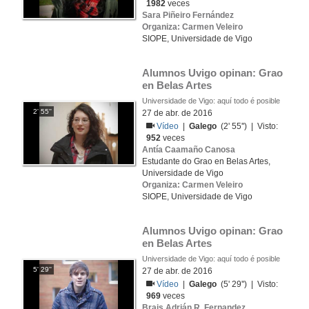
1982
veces
Sara Piñeiro Fernández
Organiza: Carmen Veleiro
SIOPE, Universidade de Vigo
Alumnos Uvigo opinan: Grao 
en Belas Artes
Universidade de Vigo: aquí todo é posible
2' 55''
27 de abr. de 2016
Vídeo
|
Galego
(2' 55'') | Visto:
952
veces
Antía Caamaño Canosa
Estudante do Grao en Belas Artes,
Universidade de Vigo
Organiza: Carmen Veleiro
SIOPE, Universidade de Vigo
Alumnos Uvigo opinan: Grao 
en Belas Artes
Universidade de Vigo: aquí todo é posible
5' 29''
27 de abr. de 2016
Vídeo
|
Galego
(5' 29'') | Visto:
969
veces
Brais Adrián R. Fernandez