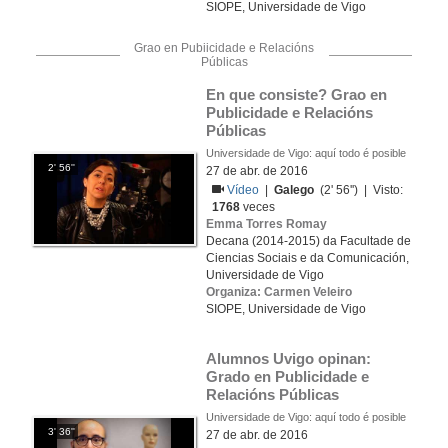
SIOPE, Universidade de Vigo
Grao en Pubiicidade e Relacións
Públicas
En que consiste? Grao en 
Publicidade e Relacións 
Públicas
Universidade de Vigo: aquí todo é posible
2' 56''
27 de abr. de 2016
Vídeo
|
Galego
(2' 56'') | Visto:
1768
veces
Emma Torres Romay
Decana (2014-2015) da Facultade de
Ciencias Sociais e da Comunicación,
Universidade de Vigo
Organiza: Carmen Veleiro
SIOPE, Universidade de Vigo
Alumnos Uvigo opinan: 
Grado en Publicidade e 
Relacións Públicas
Universidade de Vigo: aquí todo é posible
3' 36''
27 de abr. de 2016