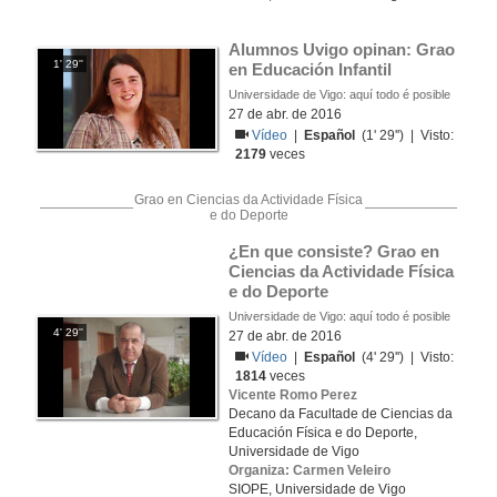
Alumnos Uvigo opinan: Grao 
1' 29''
en Educación Infantil
Universidade de Vigo: aquí todo é posible
27 de abr. de 2016
Vídeo
|
Español
(1' 29'') | Visto:
2179
veces
Grao en Ciencias da Actividade Física
e do Deporte
¿En que consiste? Grao en 
Ciencias da Actividade Física 
e do Deporte
Universidade de Vigo: aquí todo é posible
4' 29''
27 de abr. de 2016
Vídeo
|
Español
(4' 29'') | Visto:
1814
veces
Vicente Romo Perez
Decano da Facultade de Ciencias da
Educación Física e do Deporte,
Universidade de Vigo
Organiza: Carmen Veleiro
SIOPE, Universidade de Vigo