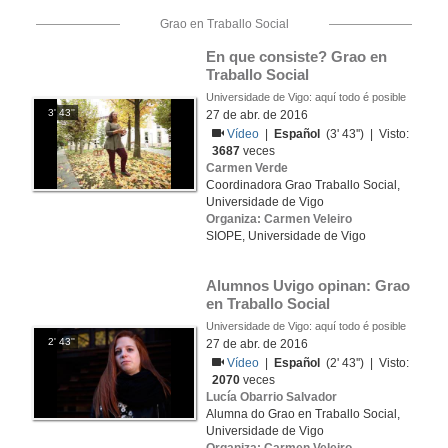
Grao en Traballo Social
En que consiste? Grao en 
Traballo Social
Universidade de Vigo: aquí todo é posible
3' 43''
27 de abr. de 2016
Vídeo
|
Español
(3' 43'') | Visto:
3687
veces
Carmen Verde
Coordinadora Grao Traballo Social,
Universidade de Vigo
Organiza: Carmen Veleiro
SIOPE, Universidade de Vigo
Alumnos Uvigo opinan: Grao 
en Traballo Social
Universidade de Vigo: aquí todo é posible
2' 43''
27 de abr. de 2016
Vídeo
|
Español
(2' 43'') | Visto:
2070
veces
Lucía Obarrio Salvador
Alumna do Grao en Traballo Social,
Universidade de Vigo