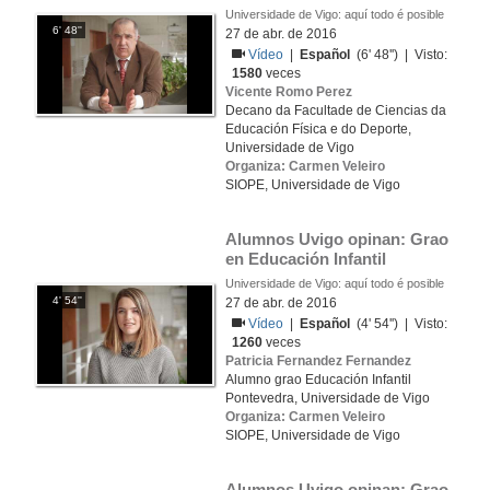
Universidade de Vigo: aquí todo é posible
6' 48''
27 de abr. de 2016
Vídeo
|
Español
(6' 48'') | Visto:
1580
veces
Vicente Romo Perez
Decano da Facultade de Ciencias da
Educación Física e do Deporte,
Universidade de Vigo
Organiza: Carmen Veleiro
SIOPE, Universidade de Vigo
Alumnos Uvigo opinan: Grao 
en Educación Infantil
Universidade de Vigo: aquí todo é posible
4' 54''
27 de abr. de 2016
Vídeo
|
Español
(4' 54'') | Visto:
1260
veces
Patricia Fernandez Fernandez
Alumno grao Educación Infantil
Pontevedra, Universidade de Vigo
Organiza: Carmen Veleiro
SIOPE, Universidade de Vigo
Alumnos Uvigo opinan: Grao 