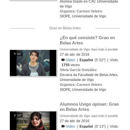
Alumna Grado en CAV, Universidade
de Vigo
Organiza: Carmen Veleiro
SIOPE, Universidade de Vigo
Grao en Belas Artes
¿En qué consiste? Grao en 
Belas Artes
Universidade de Vigo: Aquí todo é posible
5' 02''
27 de abr. de 2016
Vídeo
|
Español
(5' 02'') | Visto:
1755
veces
Silvia García González
Decana da Facultade de Belas Artes,
Universidade de Vigo
Organiza: Carmen Veleiro
SIOPE, Universidade de Vigo
Alumnos Uvigo opinan: Grao 
en Belas Artes
5' 13''
Universidade de Vigo: aquí todo é posible
27 de abr. de 2016
Vídeo
|
Español
(5' 13'') | Visto: