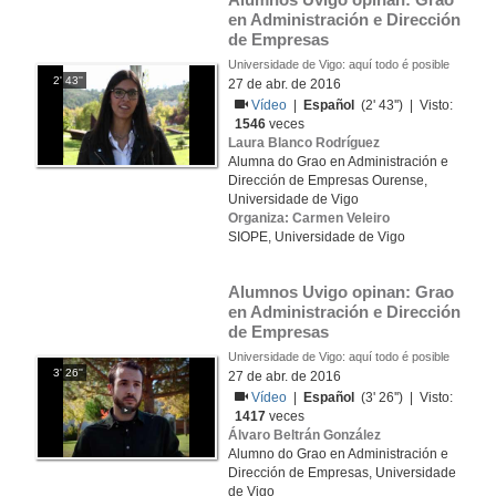
en Administración e Dirección 
de Empresas
Universidade de Vigo: aquí todo é posible
2' 43''
27 de abr. de 2016
Vídeo
|
Español
(2' 43'') | Visto:
1546
veces
Laura Blanco Rodríguez
Alumna do Grao en Administración e
Dirección de Empresas Ourense,
Universidade de Vigo
Organiza: Carmen Veleiro
SIOPE, Universidade de Vigo
Alumnos Uvigo opinan: Grao 
en Administración e Dirección 
de Empresas
Universidade de Vigo: aquí todo é posible
3' 26''
27 de abr. de 2016
Vídeo
|
Español
(3' 26'') | Visto:
1417
veces
Álvaro Beltrán González
Alumno do Grao en Administración e
Dirección de Empresas, Universidade
de Vigo