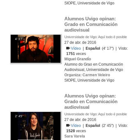
SIOPE, Universidade de Vigo
Alumnos Uvigo opinan: 
Grado en Comunicación 
audiovisual
Universidade de Vigo: Aquí todo é posible
4' 17''
27 de abr. de 2016
Vídeo
|
Español
(4' 17'') | Visto:
1751
veces
Miguel Grandío
Alumno do Grao en Comunicación
Audiovisual, Universidade de Vigo
Organiza: Carmen Veleiro
SIOPE, Universidade de Vigo
Alumnos Uvigo opinan: 
Grado en Comunicación 
audiovisual
Universidade de Vigo: Aquí todo é posible
2' 45''
27 de abr. de 2016
Vídeo
|
Español
(2' 45'') | Visto:
1528
veces
Sara Varela