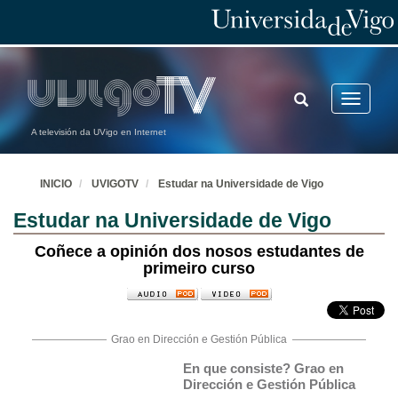
TOGGLE
Toggle
SEARCH
navigatio
A televisión da UVigo en Internet
INICIO
UVIGOTV
Estudar na Universidade de Vigo
Estudar na Universidade de Vigo
Coñece a opinión dos nosos estudantes de
primeiro curso
Grao en Dirección e Gestión Pública
En que consiste? Grao en 
Dirección e Gestión Pública