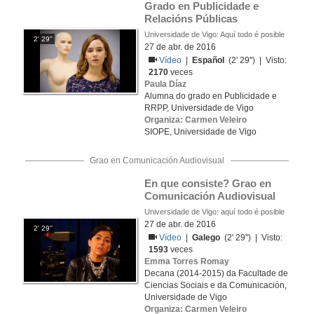
Grado en Publicidade e 
Relacións Públicas
Universidade de Vigo: Aquí todo é posible
2' 29''
27 de abr. de 2016
Vídeo
|
Español
(2' 29'') | Visto:
2170
veces
Paula Díaz
Alumna do grado en Publicidade e
RRPP, Universidade de Vigo
Organiza: Carmen Veleiro
SIOPE, Universidade de Vigo
Grao en Comunicación Audiovisual
En que consiste? Grao en 
Comunicación Audiovisual
Universidade de Vigo: aquí todo é posible
27 de abr. de 2016
2' 29''
Vídeo
|
Galego
(2' 29'') | Visto:
1593
veces
Emma Torres Romay
Decana (2014-2015) da Facultade de
Ciencias Sociais e da Comunicación,
Universidade de Vigo
Organiza: Carmen Veleiro