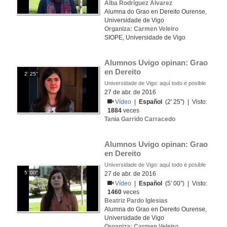
Alba Rodríguez Álvarez
Alumna do Grao en Dereito Ourense,
Universidade de Vigo
Organiza: Carmen Veleiro
SIOPE, Universidade de Vigo
Alumnos Uvigo opinan: Grao 
en Dereito
2' 25''
Universidade de Vigo: aquí todo é posible
27 de abr. de 2016
Vídeo
|
Español
(2' 25'') | Visto:
1884
veces
Tania Garrido Carracedo
Alumnos Uvigo opinan: Grao 
en Dereito
Universidade de Vigo: aquí todo é posible
5' 00''
27 de abr. de 2016
Vídeo
|
Español
(5' 00'') | Visto:
1460
veces
Beatriz Pardo Iglesias
Alumna do Grao en Dereito Ourense,
Universidade de Vigo
Organiza: Carmen Veleiro