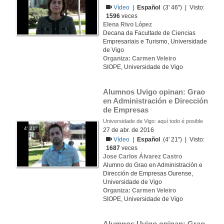
Vídeo
|
Español
(3' 46'') | Visto:
1596
veces
Elena Rivo López
Decana da Facultade de Ciencias
Empresariais e Turismo, Universidade
de Vigo
Organiza: Carmen Veleiro
SIOPE, Universidade de Vigo
Alumnos Uvigo opinan: Grao 
en Administración e Dirección 
de Empresas
Universidade de Vigo: aquí todo é posible
4' 21''
27 de abr. de 2016
Vídeo
|
Español
(4' 21'') | Visto:
1687
veces
Jose Carlos Álvarez Castro
Alumno do Grao en Administración e
Dirección de Empresas Ourense,
Universidade de Vigo
Organiza: Carmen Veleiro
SIOPE, Universidade de Vigo
Alumnos Uvigo opinan: Grao 