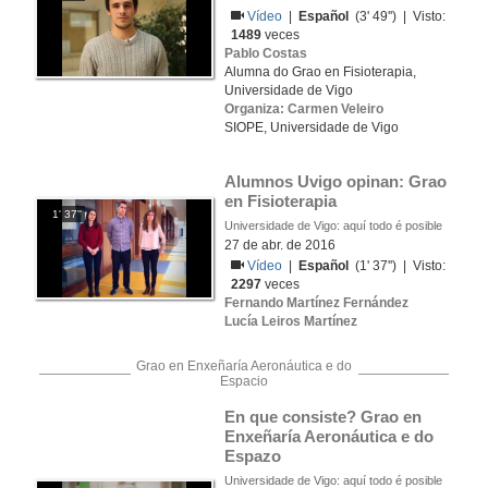
Vídeo
|
Español
(3' 49'') | Visto:
1489
veces
Pablo Costas
Alumna do Grao en Fisioterapia,
Universidade de Vigo
Organiza: Carmen Veleiro
SIOPE, Universidade de Vigo
Alumnos Uvigo opinan: Grao 
en Fisioterapia
1' 37''
Universidade de Vigo: aquí todo é posible
27 de abr. de 2016
Vídeo
|
Español
(1' 37'') | Visto:
2297
veces
Fernando Martínez Fernández
Lucía Leiros Martínez
Grao en Enxeñaría Aeronáutica e do
Espacio
En que consiste? Grao en 
Enxeñaría Aeronáutica e do 
Espazo
Universidade de Vigo: aquí todo é posible