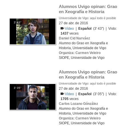
Alumnos Uvigo opinan: Grao 
en Xeografía e Historia
Universidade de Vigo: aquí todo é posible
3' 43''
27 de abr. de 2016
Vídeo
|
Español
(3' 43'') | Visto:
1437
veces
Daniel Cid Narváez
Alumno do Grao en Xeografía e
Historia, Universidade de Vigo
Organiza: Carmen Veleiro
SIOPE, Universidade de Vigo
Alumnos Uvigo opinan: Grao 
en Xeografía e Historia
Universidade de Vigo: aquí todo é posible
3' 05''
27 de abr. de 2016
Vídeo
|
Español
(3' 05'') | Visto:
1705
veces
Carlos Lozano Gónzález
Alumno do Grao en Xeografía e
Historia, Universidade de Vigo
Organiza: Carmen Veleiro
SIOPE, Universidade de Vigo