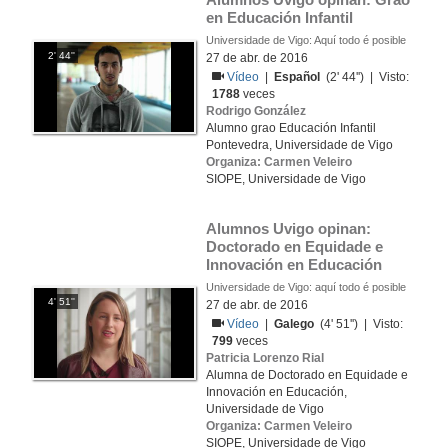
en Educación Infantil
Universidade de Vigo: Aquí todo é posible
2' 44''
27 de abr. de 2016
Vídeo
|
Español
(2' 44'') | Visto:
1788
veces
Rodrigo González
Alumno grao Educación Infantil
Pontevedra, Universidade de Vigo
Organiza: Carmen Veleiro
SIOPE, Universidade de Vigo
Alumnos Uvigo opinan: 
Doctorado en Equidade e 
Innovación en Educación
Universidade de Vigo: aquí todo é posible
4' 51''
27 de abr. de 2016
Vídeo
|
Galego
(4' 51'') | Visto:
799
veces
Patricia Lorenzo Rial
Alumna de Doctorado en Equidade e
Innovación en Educación,
Universidade de Vigo
Organiza: Carmen Veleiro
SIOPE, Universidade de Vigo