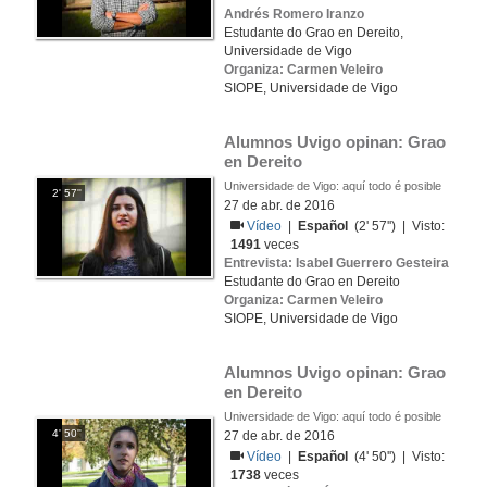
Andrés Romero Iranzo
Estudante do Grao en Dereito,
Universidade de Vigo
Organiza: Carmen Veleiro
SIOPE, Universidade de Vigo
Alumnos Uvigo opinan: Grao 
en Dereito
Universidade de Vigo: aquí todo é posible
2' 57''
27 de abr. de 2016
Vídeo
|
Español
(2' 57'') | Visto:
1491
veces
Entrevista: Isabel Guerrero Gesteira
Estudante do Grao en Dereito
Organiza: Carmen Veleiro
SIOPE, Universidade de Vigo
Alumnos Uvigo opinan: Grao 
en Dereito
Universidade de Vigo: aquí todo é posible
4' 50''
27 de abr. de 2016
Vídeo
|
Español
(4' 50'') | Visto:
1738
veces