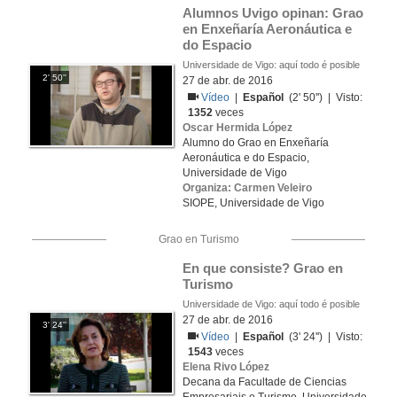
Alumnos Uvigo opinan: Grao 
en Enxeñaría Aeronáutica e 
do Espacio
Universidade de Vigo: aquí todo é posible
2' 50''
27 de abr. de 2016
Vídeo
|
Español
(2' 50'') | Visto:
1352
veces
Oscar Hermida López
Alumno do Grao en Enxeñaría
Aeronáutica e do Espacio,
Universidade de Vigo
Organiza: Carmen Veleiro
SIOPE, Universidade de Vigo
Grao en Turismo
En que consiste? Grao en 
Turismo
Universidade de Vigo: aquí todo é posible
27 de abr. de 2016
3' 24''
Vídeo
|
Español
(3' 24'') | Visto:
1543
veces
Elena Rivo López
Decana da Facultade de Ciencias