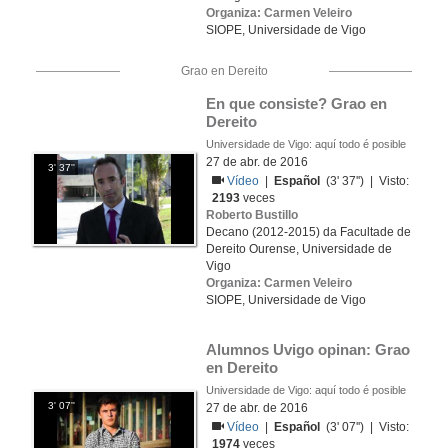
Organiza: Carmen Veleiro
SIOPE, Universidade de Vigo
Grao en Dereito
En que consiste? Grao en 
Dereito
Universidade de Vigo: aquí todo é posible
27 de abr. de 2016
3' 37''
Vídeo
|
Español
(3' 37'') | Visto:
2193
veces
Roberto Bustillo
Decano (2012-2015) da Facultade de
Dereito Ourense, Universidade de
Vigo
Organiza: Carmen Veleiro
SIOPE, Universidade de Vigo
Alumnos Uvigo opinan: Grao 
en Dereito
Universidade de Vigo: aquí todo é posible
3' 07''
27 de abr. de 2016
Vídeo
|
Español
(3' 07'') | Visto:
1974
veces