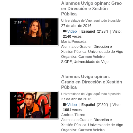
Alumnos Uvigo opinan: Grao 
en Dirección e Xestión 
Pública
Universidade de Vigo: aquí todo é posible
2' 28''
27 de abr. de 2016
Vídeo
|
Español
(2' 28'') | Visto:
2140
veces
Maria Pousada
Alumna do Grao en Dirección e
Xestión Pública, Universidade de Vigo
Organiza: Carmen Veleiro
SIOPE, Universidade de Vigo
Alumnos Uvigo opinan: 
Grado en Dirección e Xestión 
Pública
Universidade de Vigo: aquí todo é posible
2' 30''
27 de abr. de 2016
Vídeo
|
Español
(2' 30'') | Visto:
1681
veces
Andres Tierno
Alumno do Grao en Dirección e
Xestión Pública, Universidade de Vigo
Organiza: Carmen Veleiro