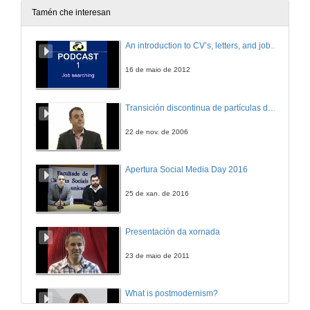
27 de abr. de 2016
Tamén che interesan
En qué consiste? Grao en Xeografía e Historia
An introduction to CV’s, letters, and job searching
Universidade de Vigo: aquí todo é posible
27 de abr. de 2016
16 de maio de 2012
¿En qué consiste? Grado en Xeografía e Historia
Transición discontinua de partículas de microgel termosensible
27 de abr. de 2016
22 de nov. de 2006
Apertura Social Media Day 2016
25 de xan. de 2016
Presentación da xornada
23 de maio de 2011
What is postmodernism?