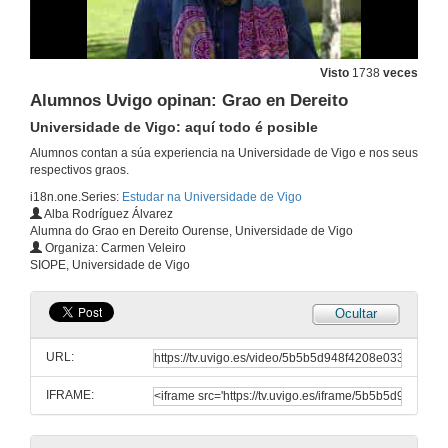
27 de abr. de 2016
Alumnos Uvigo opinan: Grao en Administración e Dirección de Empresas
Visto
1738
veces
Universidade de Vigo: aquí todo é posible
27 de abr. de 2016
Alumnos Uvigo opinan: Grao en Dereito
Universidade de Vigo: aquí todo é posible
Alumnos Uvigo opinan: Grao en Administración e Dirección de Empresas
Alumnos contan a súa experiencia na Universidade de Vigo e nos seus
Universidade de Vigo: aquí todo é posible
respectivos graos.
27 de abr. de 2016
i18n.one.Series:
Estudar na Universidade de Vigo
Alba Rodríguez Álvarez
Alumna do Grao en Dereito Ourense, Universidade de Vigo
En que consiste? Grao en Dereito
Organiza: Carmen Veleiro
Universidade de Vigo: aquí todo é posible
SIOPE, Universidade de Vigo
27 de abr. de 2016
Ocultar
Alumnos Uvigo opinan: Grao en Dereito
Universidade de Vigo: aquí todo é posible
URL:
27 de abr. de 2016
IFRAME:
Alumnos Uvigo opinan: Grao en Dereito
Universidade de Vigo: aquí todo é posible