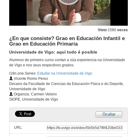
Alumnos Uvigo opinan: Grao en Belas Artes
Universidade de Vigo: aquí todo é posible
27 de abr. de 2016
Visto
1580
veces
Alumnos Uvigo opinan: Grao en Belas Artes
¿En que consiste? Grao en Educación Infantil e
Universidade de Vigo: aquí todo é posible
Grao en Educación Primaria
27 de abr. de 2016
Universidade de Vigo: aquí todo é posible
Alumnos de primeiro curso contan a súa experiencia na Universidade
Alumnos Uvigo opinan: Grao en Belas Artes
de Vigo e nos seus respectivos grados.
Universidade de Vigo: aquí todo é posible
i18n.one.Series:
Estudar na Universidade de Vigo
27 de abr. de 2016
Vicente Romo Perez
Decano da Facultade de Ciencias da Educación Física e do Deporte,
Universidade de Vigo
¿En que consiste? Grao en Enxeñería Forestal
Organiza: Carmen Veleiro
Universidade de Vigo: aquí todo é posible
SIOPE, Universidade de Vigo
27 de abr. de 2016
Ocultar
Alumnos Uvigo opinan: Grado en Enxeñería Forestal
Universidade de Vigo: aquí todo é posible
URL:
27 de abr. de 2016