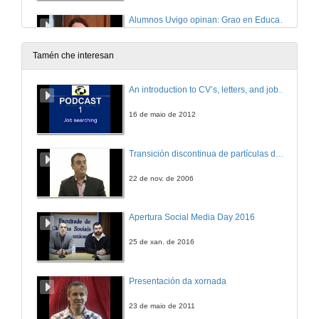
Alumnos Uvigo opinan: Grao en Educación Infantil
Universidade de Vigo: aquí todo é posible
27 de abr. de 2016
Tamén che interesan
¿En que consiste? Grao en Ciencias da Actividade Física e do Deporte
An introduction to CV’s, letters, and job searching
Universidade de Vigo: aquí todo é posible
27 de abr. de 2016
16 de maio de 2012
Alumnos Uvigo opinan: Grao en Ciencias da Actividade Física e do Deporte
Transición discontinua de partículas de microgel termosensible
Universidade de Vigo: aquí todo é posible
27 de abr. de 2016
22 de nov. de 2006
Alumnos Uvigo opinan: Grao en Ciencias da Actividade Física e do Deporte
Apertura Social Media Day 2016
Universidade de Vigo: aquí todo é posible
27 de abr. de 2016
25 de xan. de 2016
En que consiste? Grao en Fisioterapia
Presentación da xornada
Universidade de Vigo: aquí todo é posible
27 de abr. de 2016
23 de maio de 2011