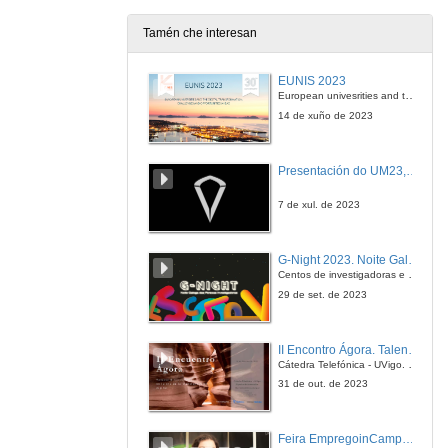
Tamén che interesan
Alumnos Uvigo opinan: Grao en Educación Infantil
Universidade de Vigo: Aquí todo é posible
EUNIS 2023
27 de abr. de 2016
European univesrities and the digital transformation: challenges and opportunities ahead
14 de xuño de 2023
Alumnos Uvigo opinan: Doctorado en Equidade e Innovación en Educación
Universidade de Vigo: aquí todo é posible
Presentación do UM23, o novo monopraza de UVigo Motorsport
27 de abr. de 2016
7 de xul. de 2023
Alumnos Uvigo opinan: Grao en Educación Infantil
Universidade de Vigo: aquí todo é posible
G-Night 2023. Noite Galega das Persoas Investigadoras. Conciencias creativas
27 de abr. de 2016
Centos de investigadoras e investigadores, decenas de actividades e sete cidades
29 de set. de 2023
¿En que consiste? Grao en Ciencias da Actividade Física e do Deporte
Universidade de Vigo: aquí todo é posible
II Encontro Ágora. Talento e innovación na era da transformación dixital
27 de abr. de 2016
Cátedra Telefónica - UVigo. Espazos de innovación
31 de out. de 2023
Alumnos Uvigo opinan: Grao en Ciencias da Actividade Física e do Deporte
Universidade de Vigo: aquí todo é posible
Feira EmpregoinCampus Vigo 2024
27 de abr. de 2016