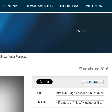
27 de abr. de 2016
CENTROS
DEPARTAMENTOS
BIBLIOTECA
INFO PARA...
Alumnos Uvigo opinan: Grado en Comunicación audiovisual
Universidade de Vigo: Aquí todo é posible
27 de abr. de 2016
ES /
GL
¿En qué consiste? Grao en Belas Artes
Universidade de Vigo: Aquí todo é posible
27 de abr. de 2016
 Enxeñería Forestal
Alumnos Uvigo opinan: Grao en Belas Artes
Universidade de Vigo: aquí todo é posible
27 de abr. de 2016
27 de abr. de 2016
Alumnos Uvigo opinan: Grao en Belas Artes
Ocultar
Universidade de Vigo: aquí todo é posible
27 de abr. de 2016
URL:
IFRAME:
Alumnos Uvigo opinan: Grao en Belas Artes
Universidade de Vigo: aquí todo é posible