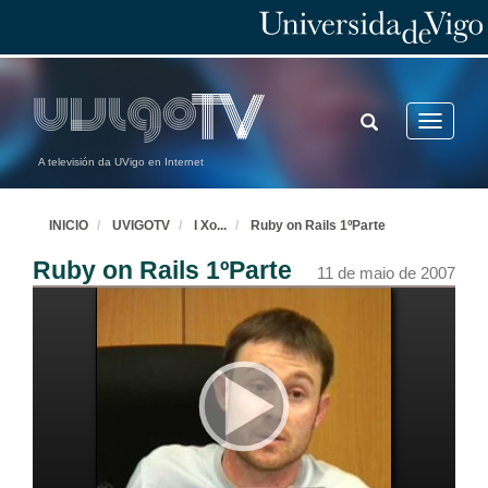
TOGGLE
Toggle
SEARCH
navigatio
A televisión da UVigo en Internet
INICIO
UVIGOTV
I Xo
...
Ruby on Rails 1ºParte
Ruby on Rails 1ºParte
11 de maio de 2007