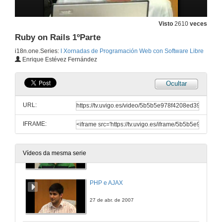
Visto
2610
veces
Ruby on Rails 1ºParte
i18n.one.Series:
I Xornadas de Programación Web con Software Libre
Enrique Estévez Fernández
Ocultar
Inaguración
URL:
27 de abr. de 2007
IFRAME:
Introducción a CakePHP e ao seu uso
Vídeos da mesma serie
27 de abr. de 2007
PHP e AJAX
27 de abr. de 2007