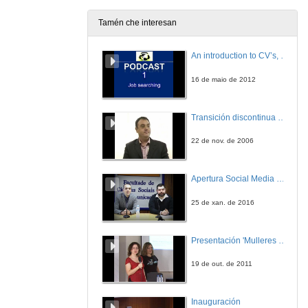
10 de xuño de 2009
Tamén che interesan
An introduction to CV’s, letters, and job searching
16 de maio de 2012
Transición discontinua de partículas de microgel termosensible
22 de nov. de 2006
Apertura Social Media Day 2016
25 de xan. de 2016
Presentación 'Mulleres no software libre'
19 de out. de 2011
Inauguración