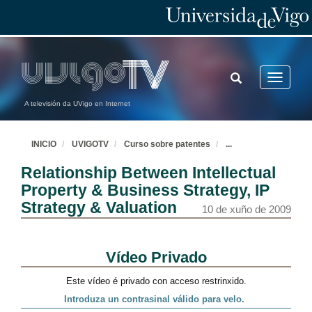
TOGGLE
Toggle
SEARCH
navigatio
A televisión da UVigo en Internet
INICIO
UVIGOTV
Curso sobre patentes
...
Relationship Between Intellectual
Property & Business Strategy, IP
Strategy & Valuation
10 de xuño de 2009