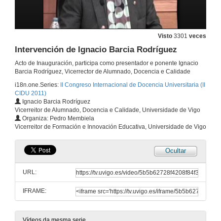
Visto
3301
veces
Intervención de Ignacio Barcia Rodríguez
Acto de Inauguración, participa como presentador e ponente Ignacio
Barcia Rodríguez, Vicerrector de Alumnado, Docencia e Calidade
i18n.one.Series:
II Congreso Internacional de Docencia Universitaria (II
CIDU 2011)
Ignacio Barcia Rodríguez
Vicerreitor de Alumnado, Docencia e Calidade, Universidade de Vigo
Intervención de José Alberto Díaz de Castro
Organiza: Pedro Membiela
Vicerreitor de Formación e Innovación Educativa, Universidade de Vigo
30 de xuño de 2011
Ocultar
Intervención de Raquel Díaz Vázquez
URL:
30 de xuño de 2011
IFRAME:
Intervención de Pedro Membiela
30 de xuño de 2011
Vídeos da mesma serie