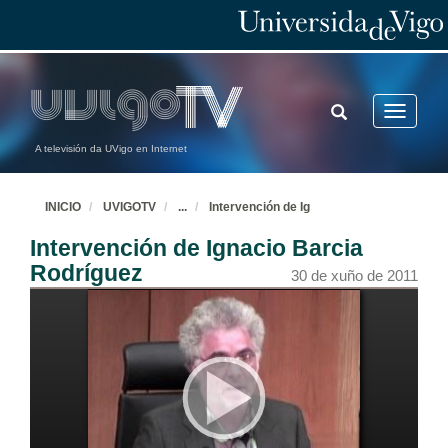
TOGGLE
Toggle
SEARCH
navigatio
A televisión da UVigo en Internet
INICIO
UVIGOTV
...
Intervención de Ig
Intervención de Ignacio Barcia
Rodríguez
30 de xuño de 2011