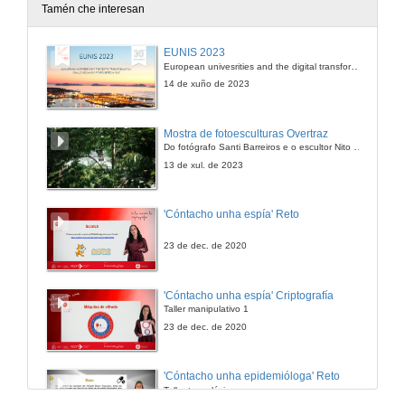
Tamén che interesan
Intervención de Luis Muñoz
EUNIS 2023
European univesrities and the digital transformation: challenges and opportunities ahead
1 de xul. de 2011
14 de xuño de 2023
Intervención de Cecilia Leâo
Mostra de fotoesculturas Overtraz
Do fotógrafo Santi Barreiros e o escultor Nito Contreras.
1 de xul. de 2011
13 de xul. de 2023
Intervención de Luz Puente
'Cóntacho unha espía' Reto
1 de xul. de 2011
23 de dec. de 2020
Quenda de debate
'Cóntacho unha espía' Criptografía
Taller manipulativo 1
1 de xul. de 2011
23 de dec. de 2020
Conferencia de António Nóvoa
'Cóntacho unha epidemióloga' Reto
Taller tecnolóxico
2 de xul. de 2011