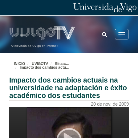
TOGGLE
Toggle
SEARCH
navigatio
A televisión da UVigo en Internet
INICIO
UVIGOTV
Situac
...
Impacto dos cambios actu
...
Impacto dos cambios actuais na
universidade na adaptación e éxito
académico dos estudantes
20 de nov. de 2009