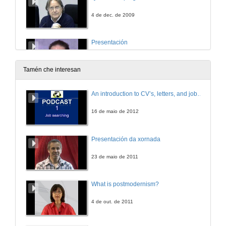
4 de dec. de 2009
Presentación
15 de xan. de 2010
Tamén che interesan
Universidade e sociedade de coñecemento: novos desafíos pedagóxicos
An introduction to CV’s, letters, and job searching
26 de feb. de 2010
16 de maio de 2012
Quenda de preguntas
Presentación da xornada
15 de xan. de 2010
23 de maio de 2011
A innovación docente universitaria: unha forma de vivir a profesión
What is postmodernism?
26 de feb. de 2010
4 de out. de 2011
Quenda de preguntas