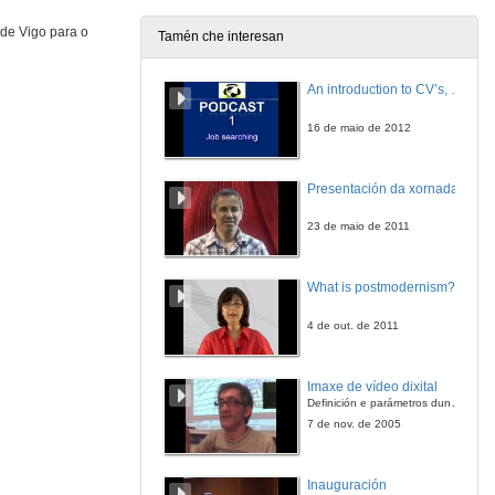
26 de feb. de 2010
 de Vigo para o
Tamén che interesan
Situación actual e perspectivas de futuro da formación e innovación educativa nas universidades
An introduction to CV’s, letters, and job searching
26 de mar. de 2010
16 de maio de 2012
Quenda de preguntas
Presentación da xornada
26 de mar. de 2010
23 de maio de 2011
What is postmodernism?
4 de out. de 2011
Imaxe de vídeo dixital
Definición e parámetros dunha imaxe dixital. Resolución e Aspecto. Profundidade da cor. Compresión. Frame por segundo. Entrelazado. Campos, cadros
7 de nov. de 2005
Inauguración