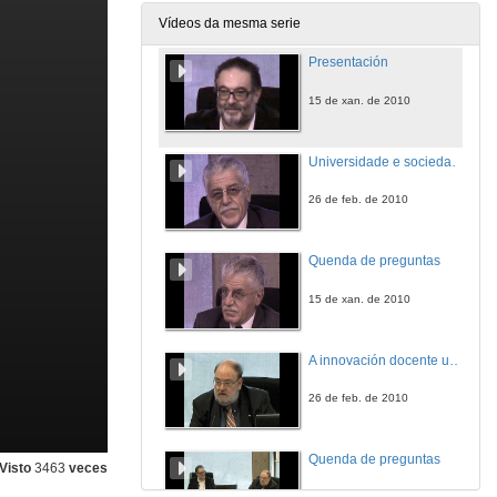
4 de dec. de 2009
Vídeos da mesma serie
Presentación
15 de xan. de 2010
Universidade e sociedade de coñecemento: novos desafíos pedagóxicos
26 de feb. de 2010
Quenda de preguntas
15 de xan. de 2010
A innovación docente universitaria: unha forma de vivir a profesión
26 de feb. de 2010
Quenda de preguntas
Visto
3463
veces