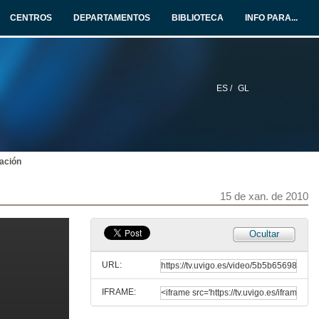
CENTROS
DEPARTAMENTOS
BIBLIOTECA
INFO PARA...
ES /
GL
Impacto dos cambios actuais na universidade na adaptación e éxito académico dos estudantes
20 de nov. de 2009
ación
Presentación
4 de dec. de 2009
15 de xan. de 2010
A avaliación como aprendizaxe
Ocultar
4 de dec. de 2009
URL:
IFRAME:
Quenda de preguntas