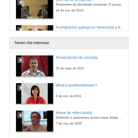
Predominio da identidade provincial. O asociacionismo castelán e leonés en América
14 de out. de 2010
A emigración galega en Venezuela a través de testemuñas orais
IV Encontro internacional sobre migracións e globalización
20 de out. de 2010
Tamén che interesan
Quenda de preguntas
Presentación da xornada
A emigración galega en Venezuela a través de testemuñas orais
20 de out. de 2010
23 de maio de 2011
Unha emigración minoritaria. Os deportistas
What is postmodernism?
IV Encontro internacional sobre migracións e globalización
20 de out. de 2010
4 de out. de 2011
Quenda de preguntas
Imaxe de vídeo dixital
Unha emigración minoritaria. Os deportistas
Definición e parámetros dunha imaxe dixital. Resolución e Aspecto. Profundidade da cor. Compresión. Frame por segundo. Entrelazado. Campos, cadros
20 de out. de 2010
7 de nov. de 2005
O exilio galego da guerra civil