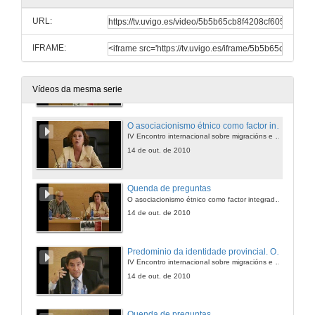
IV Encontro internacional sobre migracións e globalización
URL:
13 de out. de 2010
IFRAME:
Quenda de preguntas
Migración bolivianas a Brasil e xénero
13 de out. de 2010
Vídeos da mesma serie
O asociacionismo étnico como factor integrador dos migrantes españois en Uruguai, 1870-1930
IV Encontro internacional sobre migracións e globalización
14 de out. de 2010
Quenda de preguntas
O asociacionismo étnico como factor integrador dos migrantes españois en Uruguai, 1870-1930
14 de out. de 2010
Predominio da identidade provincial. O asociacionismo castelán e leonés en América
IV Encontro internacional sobre migracións e globalización
14 de out. de 2010
Quenda de preguntas