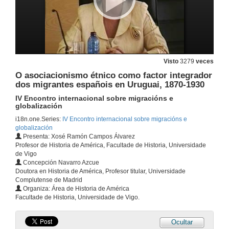
Visto
3279
veces
O asociacionismo étnico como factor integrador
dos migrantes españois en Uruguai, 1870-1930
Presentación do curso
IV Encontro internacional sobre migracións e
IV Encuentro internacional sobre migracións e globalización
globalización
13 de out. de 2010
i18n.one.Series:
IV Encontro internacional sobre migracións e
globalización
Presenta: Xosé Ramón Campos Álvarez
Migracións forzosas: O Exército colonial en América. 1750-1820. Soldados e oficiais galeg
Profesor de Historia de América, Facultade de Historia, Universidade
Conferencia inaugural
de Vigo
13 de out. de 2010
Concepción Navarro Azcue
Doutora en Historia de América, Profesor titular, Universidade
Complutense de Madrid
Quenda de preguntas
Organiza: Área de Historia de América
Migracións forzosas: O Exército colonial en América. 1750-1820. Soldados e oficiais galegos en Ultramar
Facultade de Historia, Universidade de Vigo.
13 de out. de 2010
Ocultar
Migracións bolivianas a Brasil e xénero