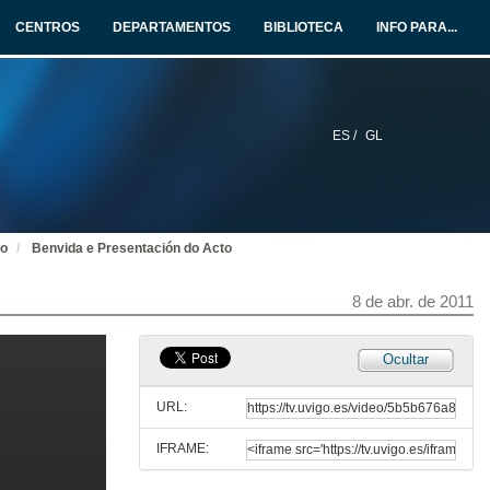
CENTROS
DEPARTAMENTOS
BIBLIOTECA
INFO PARA...
ES /
GL
mo
Benvida e Presentación do Acto
8 de abr. de 2011
Ocultar
URL:
IFRAME: