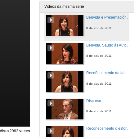
Vídeos da mesma serie
Benvida e Presentación do Acto
8 de abr. de 2011
Benvida, Saúdo ás Autoridades e Público, e Discurso
8 de abr. de 2011
Recoñecemento da laboura realizada por as distintas persoas que ocuparon cargos de xestión dende a creación da Escola Universitaria de Estudos Empresariais de Ourense en 1986.
8 de abr. de 2011
Discurso
8 de abr. de 2011
Recoñecemento o esforzo e adicación de todas as persoas que diariamente desenvolven o seu traballo na facultade (PAS)
Visto
2982
veces