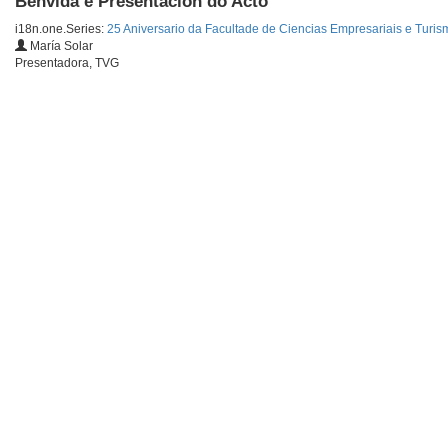
Benvida e Presentación do Acto
i18n.one.Series:
25 Aniversario da Facultade de Ciencias Empresariais e Turis
María Solar
Presentadora, TVG