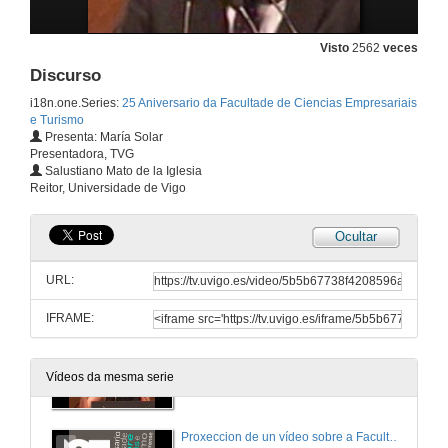
8 de abr. de 2011
Visto
2562
veces
Discurso
Recoñecemento a empresas e institucións
i18n.one.Series:
25 Aniversario da Facultade de Ciencias Empresariais
8 de abr. de 2011
e Turismo
Presenta: María Solar
Presentadora, TVG
Discurso
Salustiano Mato de la Iglesia
Reitor, Universidade de Vigo
8 de abr. de 2011
Ocultar
Recoñecemento a empresas e institucións
URL:
8 de abr. de 2011
IFRAME:
Presentación do Vídeo
Vídeos da mesma serie
8 de abr. de 2011
Proxeccion de un vídeo sobre a Facultade