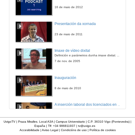
16 de maio de 2012
Presentación da xornada
23 de maio de 2011
Imaxe de vídeo dixital
Definición e parámetros dunha imaxe dixital. Resolución e Aspecto. Profundidade da cor. Compresión. Frame por segundo. Entrelazado. Campos, cadros
7 de nov. de 2005
Inauguración
8 de maio de 2010
A inserción laboral dos licenciados en Ciencias do Mar: a carreira investigadora
15 de maio de 2006
UvigoTV | Praza Miralles. Local A3A | Campus Universitario | C.P. 36310 Vigo (Pontevedra) |
España | Tlf: +34 986811937 |
tv@uvigo.es
Accesibilidade
|
Aviso Legal
|
Condicións de uso
|
Política de cookies
Apertura do acto