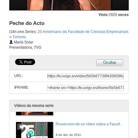
Recoñecemento a empresas e institucións
Visto
2920
veces
Peche do Acto
8 de abr. de 2011
i18n.one.Series:
25 Aniversario da Facultade de Ciencias Empresariais
e Turismo
Discurso
María Solar
Presentadora, TVG
8 de abr. de 2011
Ocultar
Recoñecemento a empresas e institucións
URL:
8 de abr. de 2011
IFRAME:
Presentación do Vídeo
Vídeos da mesma serie
8 de abr. de 2011
Proxeccion de un vídeo sobre a Facultade
8 de abr. de 2011