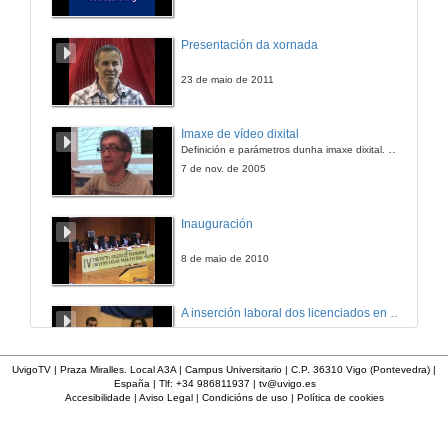
Presentación da xornada
23 de maio de 2011
Imaxe de vídeo dixital
Definición e parámetros dunha imaxe dixital. Resolución e Aspecto. Profundidade da cor. Compresión. Frame por segundo. Entrelazado. Campos, cadros
7 de nov. de 2005
Inauguración
8 de maio de 2010
A inserción laboral dos licenciados en Ciencias do Mar: a carreira investigadora
15 de maio de 2006
UvigoTV | Praza Miralles. Local A3A | Campus Universitario | C.P. 36310 Vigo (Pontevedra) |
España | Tlf: +34 986811937 |
tv@uvigo.es
Accesibilidade
|
Aviso Legal
|
Condicións de uso
|
Política de cookies
Apertura do acto
27 de xan. de 2012