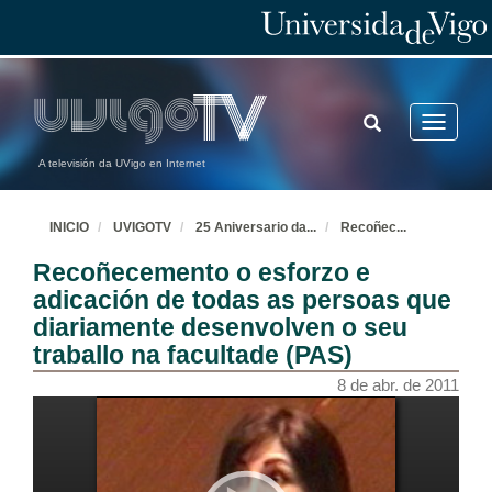
TOGGLE
Toggle
SEARCH
navigatio
A televisión da UVigo en Internet
INICIO
UVIGOTV
25 Aniversario da
...
Recoñec
...
Recoñecemento o esforzo e
adicación de todas as persoas que
diariamente desenvolven o seu
traballo na facultade (PAS)
8 de abr. de 2011