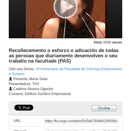
Visto
3098
veces
Recoñecemento o esforzo e adicación de todas
as persoas que diariamente desenvolven o seu
Benvida e Presentación do Acto
traballo na facultade (PAS)
i18n.one.Series:
25 Aniversario da Facultade de Ciencias Empresariais
8 de abr. de 2011
e Turismo
Presenta: María Solar
Presentadora, TVG
Benvida, Saúdo ás Autoridades e Público, e Discurso
Catalina Álvarez Ogando
Consexe, Edificio Xurídico Empresarial
8 de abr. de 2011
Ocultar
Recoñecemento da laboura realizada por as distintas persoas que ocuparon cargos de xestión dende a creación da Escola Universitaria de Estudos Empresariais de Ourense en 1986.
URL:
8 de abr. de 2011