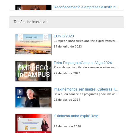
Recoñecemento a empresas e institucións
8 de abr. de 2011
Tamén che interesan
Discurso
EUNIS 2023
European univesrities and the digital transformation: challenges and opportunities ahead
8 de abr. de 2011
14 de xuño de 2023
Recoñecemento a empresas e institucións
Feira EmpregoinCampus Vigo 2024
Preto de medio millar de alumnas e alumnos buscan coñecer máis de preto as oportunidades que lles achegan as arredor de medio cento de empresas que participan na edición viguesa da feira. Xunto coa visita aos stands, durante a feria desenvólvense varias actividades complementarias, como obradoiros, conversas, mesas redondas ou o pasaporte de empregabilidade, un espazo no que poderán recibir asesoramento sobre o seu CV.
8 de abr. de 2011
29 de feb. de 2024
Presentación do Vídeo
Imaxinémonos sen límites. Cátedras Telefónica
Sólo quen coñece as preguntas pode imaxinar novas respostas
8 de abr. de 2011
22 de abr. de 2024
Proxeccion de un vídeo sobre a Facultade
'Cóntacho unha espía' Reto
8 de abr. de 2011
23 de dec. de 2020