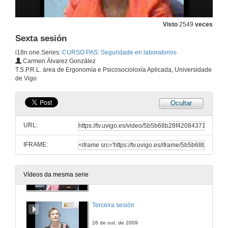
Visto
2549
veces
Sexta sesión
i18n.one.Series:
CURSO PAS: Seguridade en laboratorios
Carmen Álvarez González
T.S.P.R.L. área de Ergonomía e Psicosocioloxía Aplicada, Universidade
de Vigo
Ocultar
Primeira sesión
URL:
21 de out. de 2009
IFRAME:
Segunda sesión
Vídeos da mesma serie
22 de out. de 2009
Terceira sesión
26 de out. de 2009