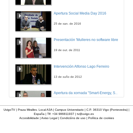
Apertura Social Media Day 2016
25 de xan. de 2016
Presentación 'Mulleres no software libre'
19 de out. de 2011
Intervención Alfonso Lago Ferreiro
13 de xuño de 2012
Apertura da xornada "Smart-Energy, Smart-City"
28 de out. de 2015
UvigoTV | Praza Miralles. Local A3A | Campus Universitario | C.P. 36310 Vigo (Pontevedra) |
España | Tlf: +34 986811937 |
tv@uvigo.es
Accesibilidade
|
Aviso Legal
|
Condicións de uso
|
Política de cookies
Presentación web HCTech
12 de mar. de 2012