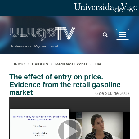
TOGGLE
Toggle
SEARCH
navigatio
A televisión da UVigo en Internet
INICIO
UVIGOTV
Mediateca Ecobas
The
...
The effect of entry on price.
Evidence from the retail gasoline
market
6 de xul. de 2017