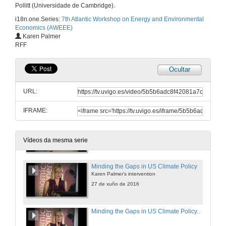
27 de xuño de 2016
Pollitt (Universidade de Cambridge).
i18n.one.Series:
7th Atlantic Workshop on Energy and Environmental
Economics (AWEEE)
Output-based allocations in pollution markets with uncertainty and self-selection. Round of questions
Karen Palmer
RFF
20 de xul. de 2016
Ocultar
Some new methods to evaluate key variables in energy markets
José María Labeaga's intervention
URL:
27 de xuño de 2016
IFRAME:
Some new methods to evaluate key variables in energy markets. Round of questions
20 de xul. de 2016
Vídeos da mesma serie
Minding the Gaps in US Climate Policy
Karen Palmer's intervention
27 de xuño de 2016
Minding the Gaps in US Climate Policy. Round of questions