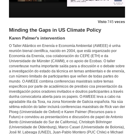
Visto
745
veces
Minding the Gaps in US Climate Policy
Karen Palmer's intervention
Opening Act
O Taller Atlántico en Enerxía e Economía Ambiental (AWEEE) é unha
7th Atlantic Workshop on Energy and Environmental Economics
reunión bienal científica, nacido en 2004, que está organizado por
27 de xuño de 2016
Economía da Enerxía, coa colaboración do CEPE (ETH) e da
Universidade de Münster (CAWM), e co apoio de Ecobas. O taller
converteuse nunha importante saída para a discusión e o debate sobre
a investigación do estado da técnica en temas ambientais e de enerxía,
Carbon Tariffs in Climate Policy
cun número limitado de participantes que veñen de todas partes do
A Critical Appraisal
mundo. O AWEEE combina conferencias maxistrais sobre temas
27 de xuño de 2016
específicos por parte de académicos de prestixio coa presentación da
investigación polos oradores invitados e doutros participantes a través
dunha convocatoria aberta para os papeis. O AWEEE leva a cabo na
Carbon Tariffs in Climate Policy.Round of questions
agradable illa da Toxa, na zona Noroeste de Galicia española. Na súa
sétima edición do taller incluirá conferencias maxistrais de Rick van der
20 de xul. de 2016
Ploeg (Universidade de Oxford) e Karen Palmer (Recursos para o
Futuro) e convidou as presentacións e discusións de papel de Antonio
Bento (Universidade do Sur de California), Christoph Böhringer
Output-based allocations in pollution markets with uncertainty and self-selection
(Universidade de Oldenburg), Marco Casari (Universidade de Bolonia),
Juan Pablo Montero's intervention
José M. Labeaga (UNED), Juan-Pablo Montero (PUC Chile) e Michael