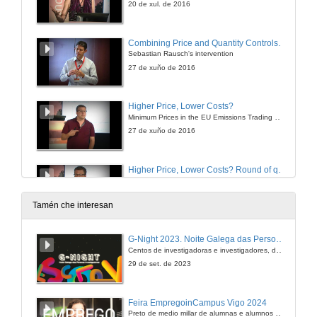
20 de xul. de 2016
Combining Price and Quantity Controls under Partitioned Environmental Regulation
Sebastian Rausch's intervention
27 de xuño de 2016
Higher Price, Lower Costs?
Minimum Prices in the EU Emissions Trading Scheme
27 de xuño de 2016
Higher Price, Lower Costs? Round of questions
27 de xuño de 2016
Tamén che interesan
Do Pollution Offsets Offset Pollution?
G-Night 2023. Noite Galega das Persoas Investigadoras. Conciencias creativas
Evidence from the Clean Development Mechanism in India
Centos de investigadoras e investigadores, decenas de actividades e sete cidades
27 de xuño de 2016
29 de set. de 2023
Do Pollution Offsets Offset Pollution? Round of questions
Feira EmpregoinCampus Vigo 2024
Preto de medio millar de alumnas e alumnos buscan coñecer máis de preto as oportunidades que lles achegan as arredor de medio cento de empresas que participan na edición viguesa da feira. Xunto coa visita aos stands, durante a feria desenvólvense varias actividades complementarias, como obradoiros, conversas, mesas redondas ou o pasaporte de empregabilidade, un espazo no que poderán recibir asesoramento sobre o seu CV.