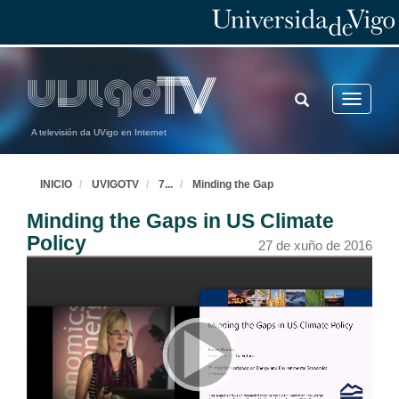
TOGGLE
Toggle
SEARCH
navigatio
A televisión da UVigo en Internet
INICIO
UVIGOTV
7
...
Minding the Gap
Minding the Gaps in US Climate
Policy
27 de xuño de 2016