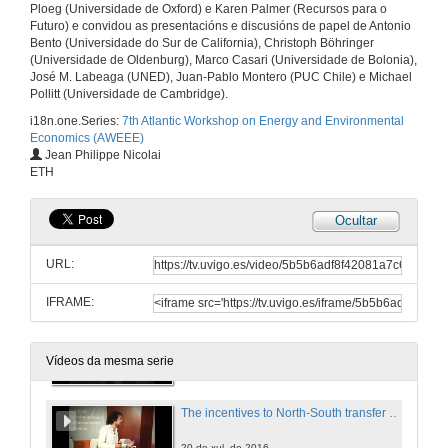
Ploeg (Universidade de Oxford) e Karen Palmer (Recursos para o
Futuro) e convidou as presentacións e discusións de papel de Antonio
Bento (Universidade do Sur de California), Christoph Böhringer
Higher Price, Lower Costs? Round of questions
(Universidade de Oldenburg), Marco Casari (Universidade de Bolonia),
José M. Labeaga (UNED), Juan-Pablo Montero (PUC Chile) e Michael
27 de xuño de 2016
Pollitt (Universidade de Cambridge).
i18n.one.Series:
7th Atlantic Workshop on Energy and Environmental
Economics (AWEEE)
Do Pollution Offsets Offset Pollution?
Jean Philippe Nicolai
Evidence from the Clean Development Mechanism in India
ETH
27 de xuño de 2016
Ocultar
Do Pollution Offsets Offset Pollution? Round of questions
URL:
20 de xul. de 2016
IFRAME:
The incentives to North-South transfer of climate-mitigation technologies with trade in polluting goods
Jean Philipe Nicolai's intervention
27 de xuño de 2016
Vídeos da mesma serie
The incentives to North-South transfer of climate-mitigation technologies with trade in polluting goods. Round of questions
20 de xul. de 2016