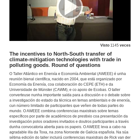
27 de xuño de 2016
Some new methods to evaluate key variables in energy markets. Round of questions
20 de xul. de 2016
Minding the Gaps in US Climate Policy
Visto
1145
veces
Karen Palmer's intervention
The incentives to North-South transfer of
27 de xuño de 2016
climate-mitigation technologies with trade in
polluting goods. Round of questions
Minding the Gaps in US Climate Policy. Round of questions
O Taller Atlántico en Enerxía e Economía Ambiental (AWEEE) é unha
reunión bienal científica, nacido en 2004, que está organizado por
20 de xul. de 2016
Economía da Enerxía, coa colaboración do CEPE (ETH) e da
Universidade de Münster (CAWM), e co apoio de Ecobas. O taller
converteuse nunha importante saída para a discusión e o debate sobre
a investigación do estado da técnica en temas ambientais e de enerxía,
Combining Price and Quantity Controls under Partitioned Environmental Regulation
cun número limitado de participantes que veñen de todas partes do
Sebastian Rausch's intervention
mundo. O AWEEE combina conferencias maxistrais sobre temas
27 de xuño de 2016
específicos por parte de académicos de prestixio coa presentación da
investigación polos oradores invitados e doutros participantes a través
dunha convocatoria aberta para os papeis. O AWEEE leva a cabo na
Higher Price, Lower Costs?
agradable illa da Toxa, na zona Noroeste de Galicia española. Na súa
Minimum Prices in the EU Emissions Trading Scheme
sétima edición do taller incluirá conferencias maxistrais de Rick van der
27 de xuño de 2016