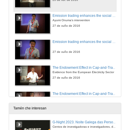
Emission trading enhances the social desirability of environmental improvement
Ayumi Onuma's intervention
27 de xuño de 2016
Emission trading enhances the social desirability of environmental improvement. Round of questions
27 de xuño de 2016
The Endowment Effect in Cap-and-Trade Systems
Evidence from the European Electricity Sector
27 de xuño de 2016
The Endowment Effect in Cap-and-Trade Systems. Round of questions
20 de xul. de 2016
Tamén che interesan
Regional Climates, Impacts, and strategic SRM
G-Night 2023. Noite Galega das Persoas Investigadoras. Conciencias creativas
Johannes Emmerling's intervention
Centos de investigadoras e investigadores, decenas de actividades e sete cidades
27 de xuño de 2016