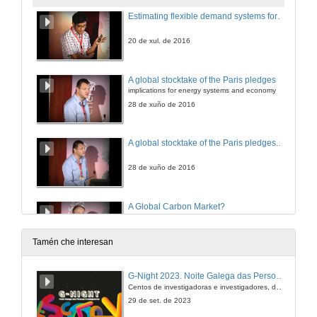
Estimating flexible demand systems for energy services. Round of questions
20 de xul. de 2016
A global stocktake of the Paris pledges
implications for energy systems and economy
28 de xuño de 2016
A global stocktake of the Paris pledges. Round of questions
28 de xuño de 2016
A Global Carbon Market?
Michael Pollit's intervention
28 de xuño de 2016
Tamén che interesan
G-Night 2023. Noite Galega das Persoas Investigadoras. Conciencias creativas
Centos de investigadoras e investigadores, decenas de actividades e sete cidades
29 de set. de 2023