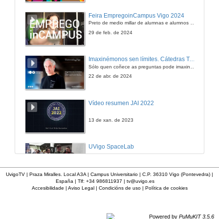
Feira EmpregoinCampus Vigo 2024
Preto de medio millar de alumnas e alumnos buscan coñecer máis de preto as oportunidades que lles achegan as arredor de medio cento de empresas que participan na edición viguesa da feira. Xunto coa visita aos stands, durante a feria desenvólvense varias actividades complementarias, como obradoiros, conversas, mesas redondas ou o pasaporte de empregabilidade, un espazo no que poderán recibir asesoramento sobre o seu CV.
29 de feb. de 2024
Imaxinémonos sen límites. Cátedras Telefónica
Sólo quen coñece as preguntas pode imaxinar novas respostas
22 de abr. de 2024
Vídeo resumen JAI 2022
13 de xan. de 2023
UVigo SpaceLab
12 de dec. de 2022
UvigoTV | Praza Miralles. Local A3A | Campus Universitario | C.P. 36310 Vigo (Pontevedra) |
España | Tlf: +34 986811937 |
tv@uvigo.es
Accesibilidade
|
Aviso Legal
|
Condicións de uso
|
Política de cookies
UVigo Motorsport
12 de dec. de 2022
Powered by
PuMuKIT 3.5.6