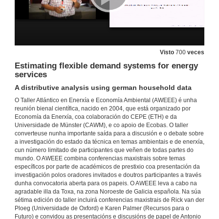
A new environmental tax reform with promotion of resource substitution. Round of questions
20 de xul. de 2016
Visto
700
veces
The Power of Mandatory Quality Disclosure
Evidence from the German Housing Mark
Estimating flexible demand systems for energy
27 de xuño de 2016
services
A distributive analysis using german household data
The Power of Mandatory Quality Disclosure. Round of questions
O Taller Atlántico en Enerxía e Economía Ambiental (AWEEE) é unha
reunión bienal científica, nacido en 2004, que está organizado por
27 de xuño de 2016
Economía da Enerxía, coa colaboración do CEPE (ETH) e da
Universidade de Münster (CAWM), e co apoio de Ecobas. O taller
converteuse nunha importante saída para a discusión e o debate sobre
a investigación do estado da técnica en temas ambientais e de enerxía,
The Adaptation of the US Residential Sector to Global Warming
cun número limitado de participantes que veñen de todas partes do
Matthieu Glachant's intervention
mundo. O AWEEE combina conferencias maxistrais sobre temas
27 de xuño de 2016
específicos por parte de académicos de prestixio coa presentación da
investigación polos oradores invitados e doutros participantes a través
dunha convocatoria aberta para os papeis. O AWEEE leva a cabo na
The Adaptation of the US Residential Sector to Global Warming. Round of questions
agradable illa da Toxa, na zona Noroeste de Galicia española. Na súa
sétima edición do taller incluirá conferencias maxistrais de Rick van der
20 de xul. de 2016
Ploeg (Universidade de Oxford) e Karen Palmer (Recursos para o
Futuro) e convidou as presentacións e discusións de papel de Antonio