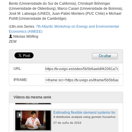
Bento (Universidade do Sur de California), Christoph Böhringer
Transient and Persistent efficiency in residential electricity consumption in Switzerland and the role of energy literacy and energy saving behaviour
(Universidade de Oldenburg), Marco Casari (Universidade de Bolonia),
Nilkanth Kumar's intervention
José M. Labeaga (UNED), Juan-Pablo Montero (PUC Chile) e Michael
27 de xuño de 2016
Pollitt (Universidade de Cambridge).
i18n.one.Series:
7th Atlantic Workshop on Energy and Environmental
Economics (AWEEE)
Transient and Persistent efficiency in residential electricity consumption in Switzerland and the role of energy literacy and energy saving behaviour. Round of questions
Nikolas Wölfing
ZEW
20 de xul. de 2016
Ocultar
Heterogeneity in Residential Electricity Consumption
A Quantile Regression Approach
URL:
27 de xuño de 2016
IFRAME:
Heterogeneity in Residential Electricity Consumption. Round of questions
20 de xul. de 2016
Vídeos da mesma serie
Estimating flexible demand systems for energy services
A distributive analysis using german household data
27 de xuño de 2016