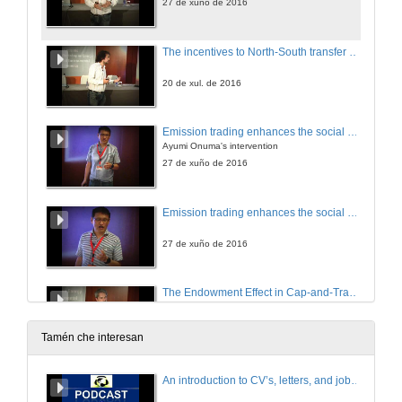
27 de xuño de 2016
The incentives to North-South transfer of climate-mitigation technologies with trade in polluting goods. Round of questions
20 de xul. de 2016
Emission trading enhances the social desirability of environmental improvement
Ayumi Onuma's intervention
27 de xuño de 2016
Emission trading enhances the social desirability of environmental improvement. Round of questions
27 de xuño de 2016
The Endowment Effect in Cap-and-Trade Systems
Evidence from the European Electricity Sector
27 de xuño de 2016
Tamén che interesan
The Endowment Effect in Cap-and-Trade Systems. Round of questions
An introduction to CV’s, letters, and job searching