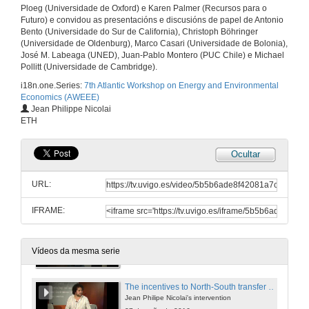
27 de xuño de 2016
Ploeg (Universidade de Oxford) e Karen Palmer (Recursos para o
Futuro) e convidou as presentacións e discusións de papel de Antonio
Bento (Universidade do Sur de California), Christoph Böhringer
Higher Price, Lower Costs?
(Universidade de Oldenburg), Marco Casari (Universidade de Bolonia),
Minimum Prices in the EU Emissions Trading Scheme
José M. Labeaga (UNED), Juan-Pablo Montero (PUC Chile) e Michael
27 de xuño de 2016
Pollitt (Universidade de Cambridge).
i18n.one.Series:
7th Atlantic Workshop on Energy and Environmental
Economics (AWEEE)
Higher Price, Lower Costs? Round of questions
Jean Philippe Nicolai
ETH
27 de xuño de 2016
Ocultar
Do Pollution Offsets Offset Pollution?
Evidence from the Clean Development Mechanism in India
URL:
27 de xuño de 2016
IFRAME:
Do Pollution Offsets Offset Pollution? Round of questions
20 de xul. de 2016
Vídeos da mesma serie
The incentives to North-South transfer of climate-mitigation technologies with trade in polluting goods
Jean Philipe Nicolai's intervention