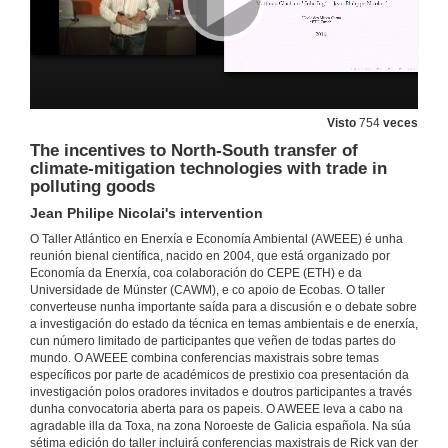
20 de xul. de 2016
Some new methods to evaluate key variables in energy markets
José María Labeaga's intervention
27 de xuño de 2016
Visto
754
veces
The incentives to North-South transfer of
Some new methods to evaluate key variables in energy markets. Round of questions
climate-mitigation technologies with trade in
20 de xul. de 2016
polluting goods
Jean Philipe Nicolai's intervention
Minding the Gaps in US Climate Policy
O Taller Atlántico en Enerxía e Economía Ambiental (AWEEE) é unha
Karen Palmer's intervention
reunión bienal científica, nacido en 2004, que está organizado por
Economía da Enerxía, coa colaboración do CEPE (ETH) e da
27 de xuño de 2016
Universidade de Münster (CAWM), e co apoio de Ecobas. O taller
converteuse nunha importante saída para a discusión e o debate sobre
a investigación do estado da técnica en temas ambientais e de enerxía,
Minding the Gaps in US Climate Policy. Round of questions
cun número limitado de participantes que veñen de todas partes do
mundo. O AWEEE combina conferencias maxistrais sobre temas
20 de xul. de 2016
específicos por parte de académicos de prestixio coa presentación da
investigación polos oradores invitados e doutros participantes a través
dunha convocatoria aberta para os papeis. O AWEEE leva a cabo na
Combining Price and Quantity Controls under Partitioned Environmental Regulation
agradable illa da Toxa, na zona Noroeste de Galicia española. Na súa
Sebastian Rausch's intervention
sétima edición do taller incluirá conferencias maxistrais de Rick van der