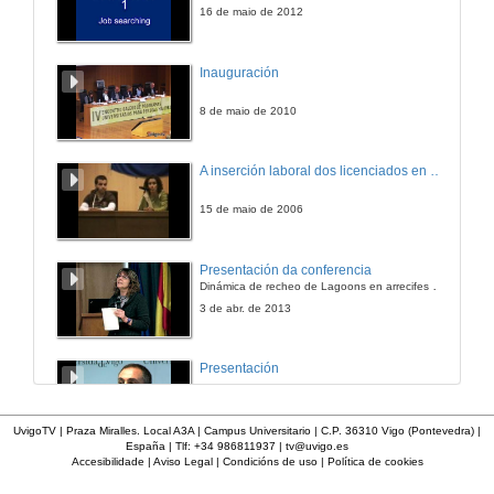
20 de xul. de 2016
16 de maio de 2012
Regional Climates, Impacts, and strategic SRM
Inauguración
Johannes Emmerling's intervention
27 de xuño de 2016
8 de maio de 2010
Global warming as an asymmetric public bad
A inserción laboral dos licenciados en Ciencias do Mar: a carreira investigadora
Louis-Gaëtan Giraudet's intervention
27 de xuño de 2016
15 de maio de 2006
Conditional pledges in climate agreement negotiations
Presentación da conferencia
How far can they carry?
Dinámica de recheo de Lagoons en arrecifes de coral
27 de xuño de 2016
3 de abr. de 2013
The effect of climate thresholds on coalition formation
Presentación
an application of numerical models
27 de xuño de 2016
18 de xan. de 2012
UvigoTV | Praza Miralles. Local A3A | Campus Universitario | C.P. 36310 Vigo (Pontevedra) |
España | Tlf: +34 986811937 |
tv@uvigo.es
Resource abundance and participatory governance in the commons
Accesibilidade
|
Aviso Legal
|
Condicións de uso
|
Política de cookies
Presentación de espectro-radiómetros ASD
an experiment