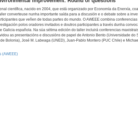
 environmental improvement. Round of questions
enal científica, nacido en 2004, que está organizado por Economía da Enerxía, co
er converteuse nunha importante saída para a discusión e o debate sobre a inve
participantes que veñen de todas partes do mundo. O AWEEE combina conferencias 
estigación polos oradores invitados e doutros participantes a través dunha convoc
Galicia española. Na súa sétima edición do taller incluirá conferencias maxistrai
idou as presentacións e discusións de papel de Antonio Bento (Universidade do Su
 de Bolonia), José M. Labeaga (UNED), Juan-Pablo Montero (PUC Chile) e Michael 
cs (AWEEE)