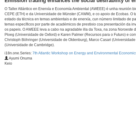
Emission trading enhances the social desirability of
O Taller Atlántico en Enerxía e Economía Ambiental (AWEEE) é unha reunión bi
CEPE (ETH) e da Universidade de Münster (CAWM), e co apoio de Ecobas. O tall
estado da técnica en temas ambientais e de enerxía, cun número limitado de 
temas específicos por parte de académicos de prestixio coa presentación da inv
os papeis. O AWEEE leva a cabo na agradable illa da Toxa, na zona Noroeste de 
Ploeg (Universidade de Oxford) e Karen Palmer (Recursos para o Futuro) e conv
Christoph Böhringer (Universidade de Oldenburg), Marco Casari (Universidade
(Universidade de Cambridge).
i18n.one.Series:
7th Atlantic Workshop on Energy and Environmental Economi
Ayumi Onuma
Keio