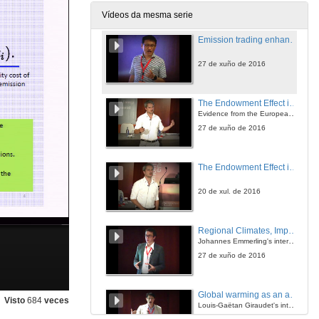
27 de xuño de 2016
Vídeos da mesma serie
Emission trading enhances the social desirability of environmental improvement. Round of questions
27 de xuño de 2016
The Endowment Effect in Cap-and-Trade Systems
Evidence from the European Electricity Sector
27 de xuño de 2016
The Endowment Effect in Cap-and-Trade Systems. Round of questions
20 de xul. de 2016
Regional Climates, Impacts, and strategic SRM
Johannes Emmerling's intervention
27 de xuño de 2016
Global warming as an asymmetric public bad
Visto
684
veces
Louis-Gaëtan Giraudet's intervention
27 de xuño de 2016