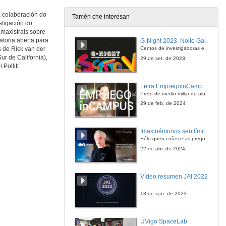
a colaboración do
Tamén che interesan
stigación do
Conditional pledges in climate agreement negotiations
maxistrais sobre
How far can they carry?
atoria aberta para
G-Night 2023. Noite Galega das Persoas Investigadoras. Conciencias creativas
27 de xuño de 2016
Centos de investigadoras e investigadores, decenas de actividades e sete cidades
s de Rick van der
r de California),
29 de set. de 2023
Pollitt
The effect of climate thresholds on coalition formation
an application of numerical models
Feira EmpregoinCampus Vigo 2024
27 de xuño de 2016
Preto de medio millar de alumnas e alumnos buscan coñecer máis de preto as oportunidades que lles achegan as arredor de medio cento de empresas que participan na edición viguesa da feira. Xunto coa visita aos stands, durante a feria desenvólvense varias actividades complementarias, como obradoiros, conversas, mesas redondas ou o pasaporte de empregabilidade, un espazo no que poderán recibir asesoramento sobre o seu CV.
29 de feb. de 2024
Resource abundance and participatory governance in the commons
an experiment
Imaxinémonos sen límites. Cátedras Telefónica
27 de xuño de 2016
Sólo quen coñece as preguntas pode imaxinar novas respostas
22 de abr. de 2024
Carbon Intensity Changes in the Asian Dragons
Miguel Rodríguez's intervention
Vídeo resumen JAI 2022
27 de xuño de 2016
13 de xan. de 2023
Carbon Trading
Carbon Taxes and Social Discounting
UVigo SpaceLab
27 de xuño de 2016