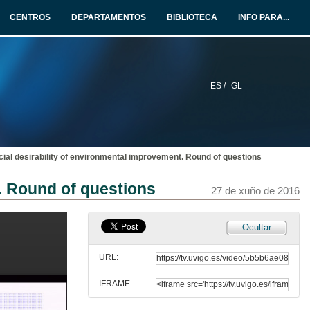
27 de xuño de 2016
CENTROS
DEPARTAMENTOS
BIBLIOTECA
INFO PARA...
Do Pollution Offsets Offset Pollution?
Evidence from the Clean Development Mechanism in India
27 de xuño de 2016
ES /
GL
Do Pollution Offsets Offset Pollution? Round of questions
20 de xul. de 2016
ial desirability of environmental improvement. Round of questions
The incentives to North-South transfer of climate-mitigation technologies with trade in polluting goods
Jean Philipe Nicolai's intervention
. Round of questions
27 de xuño de 2016
27 de xuño de 2016
The incentives to North-South transfer of climate-mitigation technologies with trade in polluting goods. Round of questions
Ocultar
20 de xul. de 2016
URL:
IFRAME:
Emission trading enhances the social desirability of environmental improvement
Ayumi Onuma's intervention