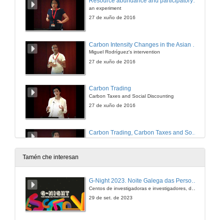
Resource abundance and participatory governance in the commons
an experiment
27 de xuño de 2016
Carbon Intensity Changes in the Asian Dragons
Miguel Rodríguez's intervention
27 de xuño de 2016
Carbon Trading
Carbon Taxes and Social Discounting
27 de xuño de 2016
Carbon Trading, Carbon Taxes and Social Discounting. Round of questions
20 de xul. de 2016
Tamén che interesan
External Saving and Exhaustible Resource Extraction
G-Night 2023. Noite Galega das Persoas Investigadoras. Conciencias creativas
Assia Elgouacem's intervention
Centos de investigadoras e investigadores, decenas de actividades e sete cidades
27 de xuño de 2016
29 de set. de 2023