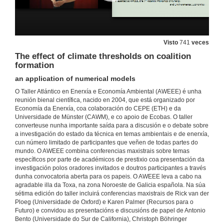
The incentives to North-South transfer of climate-mitigation technologies with trade in polluting goods
Jean Philipe Nicolai's intervention
27 de xuño de 2016
Visto
741
veces
The incentives to North-South transfer of climate-mitigation technologies with trade in polluting goods. Round of questions
The effect of climate thresholds on coalition
20 de xul. de 2016
formation
an application of numerical models
Emission trading enhances the social desirability of environmental improvement
O Taller Atlántico en Enerxía e Economía Ambiental (AWEEE) é unha
Ayumi Onuma's intervention
reunión bienal científica, nacido en 2004, que está organizado por
27 de xuño de 2016
Economía da Enerxía, coa colaboración do CEPE (ETH) e da
Universidade de Münster (CAWM), e co apoio de Ecobas. O taller
converteuse nunha importante saída para a discusión e o debate sobre
a investigación do estado da técnica en temas ambientais e de enerxía,
Emission trading enhances the social desirability of environmental improvement. Round of questions
cun número limitado de participantes que veñen de todas partes do
mundo. O AWEEE combina conferencias maxistrais sobre temas
27 de xuño de 2016
específicos por parte de académicos de prestixio coa presentación da
investigación polos oradores invitados e doutros participantes a través
dunha convocatoria aberta para os papeis. O AWEEE leva a cabo na
The Endowment Effect in Cap-and-Trade Systems
agradable illa da Toxa, na zona Noroeste de Galicia española. Na súa
Evidence from the European Electricity Sector
sétima edición do taller incluirá conferencias maxistrais de Rick van der
27 de xuño de 2016
Ploeg (Universidade de Oxford) e Karen Palmer (Recursos para o
Futuro) e convidou as presentacións e discusións de papel de Antonio
Bento (Universidade do Sur de California), Christoph Böhringer