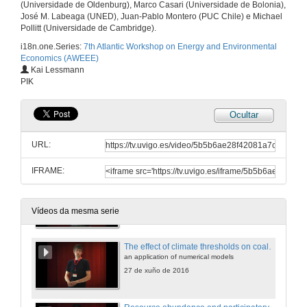
The Endowment Effect in Cap-and-Trade Systems. Round of questions
(Universidade de Oldenburg), Marco Casari (Universidade de Bolonia),
José M. Labeaga (UNED), Juan-Pablo Montero (PUC Chile) e Michael
20 de xul. de 2016
Pollitt (Universidade de Cambridge).
i18n.one.Series:
7th Atlantic Workshop on Energy and Environmental
Economics (AWEEE)
Regional Climates, Impacts, and strategic SRM
Kai Lessmann
Johannes Emmerling's intervention
PIK
27 de xuño de 2016
Ocultar
Global warming as an asymmetric public bad
Louis-Gaëtan Giraudet's intervention
URL:
27 de xuño de 2016
IFRAME:
Conditional pledges in climate agreement negotiations
How far can they carry?
27 de xuño de 2016
Vídeos da mesma serie
The effect of climate thresholds on coalition formation
an application of numerical models
27 de xuño de 2016