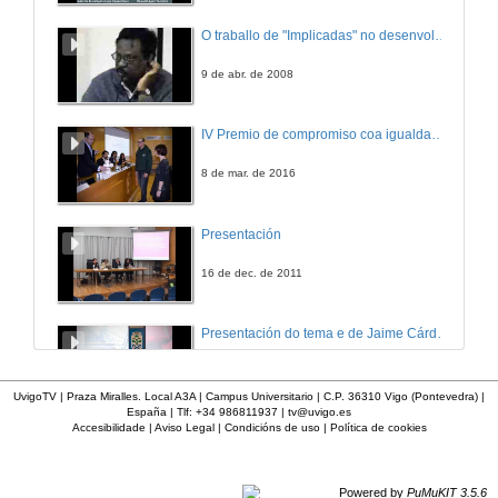
O traballo de "Implicadas" no desenvolvemento en Karaikal durante o postsunami
9 de abr. de 2008
IV Premio de compromiso coa igualdade de xénero da Universidade de Vigo UVIGUALA 2016
8 de mar. de 2016
Presentación
16 de dec. de 2011
Presentación do tema e de Jaime Cárdenas
25 de set. de 2017
UvigoTV | Praza Miralles. Local A3A | Campus Universitario | C.P. 36310 Vigo (Pontevedra) |
España | Tlf: +34 986811937 |
tv@uvigo.es
Accesibilidade
|
Aviso Legal
|
Condicións de uso
|
Política de cookies
Día Internacional das Mulleres 2018
O Duvi recibiu o premio 'uviguala 2018' de compromiso coa igualdade de xénero
7 de mar. de 2018
Powered by
PuMuKIT 3.5.6