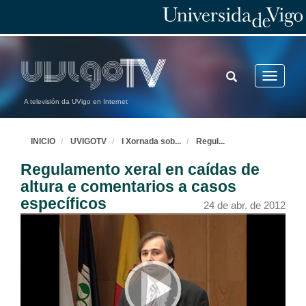
TOGGLE
Toggle
SEARCH
navigatio
A televisión da UVigo en Internet
INICIO
UVIGOTV
I Xornada sob
...
Regul
...
Regulamento xeral en caídas de
altura e comentarios a casos
específicos
24 de abr. de 2012