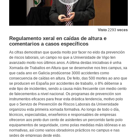
Visto
2293
veces
Regulamento xeral en caídas de altura e
comentarios a casos específicos
As cifras demostran que queda moito por facer no eido da prevención
de riscos laborais, un campo no que a Universidade de Vigo ten
avanzado moito nos últimos anos. A última destas iniciativas é unha
Xornada de Traballos en Altura que se desenvolve nos tres campus, xa
que cada ano en Galicia prodúcense 3000 accidentes como
consecuencia de caídas en altura. De feito, das 500 mortes ao ano que
se producen en España por accidentes de traballo, o 8% débense a
este tipo de incidentes, sendo a causa máis frecuente con medio cento
de falecementos a nivel nacional. Os programas de prevención son
instrumentos eficaces para frear esta drástica tendencia, motivo polo
que o Servizo de Prevención de Riscos Laborais da Universidade
organizou esta primeira xornada formativa. Ao longo de todo o día,
técnicos, especialistas, enxeñeiros e responsables de empresas
ofreceron aos preto dun cento de asistentes un percorrido tanto polo
equipamentos de seguridade, como polas medidas máis idóneas e as
normativas, así como varios obradoiros prácticos no campus e nas
sedes de empresas deste eido.