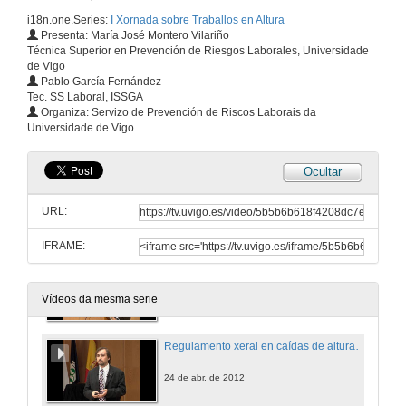
i18n.one.Series:
I Xornada sobre Traballos en Altura
Obradoiro práctico traballo en altura
Presenta: María José Montero Vilariño
Técnica Superior en Prevención de Riesgos Laborales, Universidade
24 de abr. de 2012
de Vigo
Pablo García Fernández
Tec. SS Laboral, ISSGA
Mellora no manexo de plataformas elevadoras móbiles de persoal PEMP
Organiza: Servizo de Prevención de Riscos Laborais da
Universidade de Vigo
24 de abr. de 2012
Ocultar
Inauguración da Xornada
URL:
24 de abr. de 2012
IFRAME:
Andamios de traballo de compoñentes prefabricados
24 de abr. de 2012
Vídeos da mesma serie
Regulamento xeral en caídas de altura e comentarios a casos específicos
24 de abr. de 2012