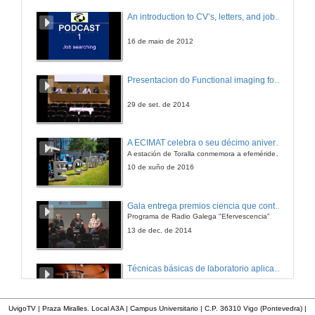
Hipófisis.
An introduction to CV’s, letters, and job searching
19 de nov. de 2008
16 de maio de 2012
Novos tratamentos da Diabetes Mellitus.
Presentacion do Functional imaging for improving Adaptive Radiotherapy Workshop
20 de nov. de 2008
29 de set. de 2014
Educación diabetolóxica.
A ECIMAT celebra o seu décimo aniversario
A estación de Toralla conmemora a efeméride asinando un convenio coa Universidad del País Vasco
20 de nov. de 2008
10 de xuño de 2016
Diabetes mellitus
Gala entrega premios ciencia que conta 2014. Fundación Barrié
Programa de Radio Galega "Efervescencia"
20 de nov. de 2008
13 de dec. de 2014
Fisioloxía e fisiopatoloxia da glándula tiroides.
Técnicas básicas de laboratorio aplicadas á bioloxía
21 de nov. de 2008
23 de set. de 2014
UvigoTV | Praza Miralles. Local A3A | Campus Universitario | C.P. 36310 Vigo (Pontevedra) |