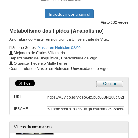
Hipatálamo: Funcions.
30 de out. de 2008
Visto
132
veces
Metabolismo dos lípidos (Anabolismo)
Ritmos biolóxicos.
Asignatura do Master en nutrición da Universidade de Vigo.
31 de out. de 2008
i18n.one.Series:
Master en Nutrición 08/09
Alejandro de Carlos Villamarín
Departamento de Bioquímica., Universidade de Vigo
A Melatonina.
Organiza: Federico Mallo Ferrer
Coordinador do Master en Nutrición, Universidade de Vigo
31 de out. de 2008
Ocultar
Hipófese.
URL:
6 de nov. de 2008
IFRAME:
Regulación da secreción da insulina: Incretina.
6 de nov. de 2008
Vídeos da mesma serie