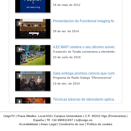
5 de feb. de 2009
16 de maio de 2012
Elementos de la dieta e a sua ponderación. Valoración calórica-nutricional dos alimentos.
Presentacion do Functional imaging for improving Adaptive Radiotherapy Workshop
5 de feb. de 2009
29 de set. de 2014
A ECIMAT celebra o seu décimo aniversario
A estación de Toralla conmemora a efeméride asinando un convenio coa Universidad del País Vasco
10 de xuño de 2016
Gala entrega premios ciencia que conta 2014. Fundación Barrié
Programa de Radio Galega "Efervescencia"
13 de dec. de 2014
Técnicas básicas de laboratorio aplicadas á bioloxía
23 de set. de 2014
UvigoTV | Praza Miralles. Local A3A | Campus Universitario | C.P. 36310 Vigo (Pontevedra) |
España | Tlf: +34 986811937 |
tv@uvigo.es
Accesibilidade
|
Aviso Legal
|
Condicións de uso
|
Política de cookies
Benvida e presentación da xornada
Intervención de Jesús Manuel Míguez, Decano da Facultade de Bioloxía