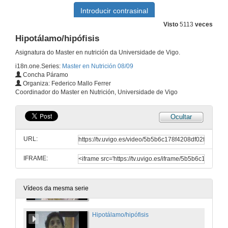
11 de dec. de 2008
Visto
5113
veces
Modelos animales de patoloxía endócrina e metabolismo. Modelos para o estudio da obesidade.
Hipotálamo/hipófisis
11 de dec. de 2008
Asignatura do Master en nutrición da Universidade de Vigo.
i18n.one.Series:
Master en Nutrición 08/09
Concha Páramo
Disfunción tiroidea subclínica.
Organiza: Federico Mallo Ferrer
Coordinador do Master en Nutrición, Universidade de Vigo
12 de dec. de 2008
Ocultar
Eje hipotalámico-hipofisario-adrenal
URL:
18 de dec. de 2008
IFRAME:
Enfermedades das glandulas suprarenais.
18 de dec. de 2008
Vídeos da mesma serie
Hipotálamo/hipófisis