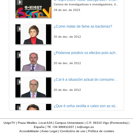
Centos de investigadoras e investigadores, decenas de actividades e sete cidades
12 de dec. de 2008
29 de set. de 2023
Eje hipotalámico-hipofisario-adrenal
¿Como matar de fame as bacterias?
18 de dec. de 2008
20 de dec. de 2012
Enfermedades das glandulas suprarenais.
¿Pódense predicir os efectos polo achegamento á Terra dos asteroides?
18 de dec. de 2008
20 de dec. de 2012
Hipotálamo/hipófisis
¿Cal é a situación actual do consumo cinematográfico?
19 de dec. de 2008
20 de dec. de 2012
Patología del metabolismo Fosfo-Calcio-Magnesio
¿Que é unha zeolita e cales son as súas aplicacións?
16 de xan. de 2009
20 de dec. de 2012
UvigoTV | Praza Miralles. Local A3A | Campus Universitario | C.P. 36310 Vigo (Pontevedra) |
España | Tlf: +34 986811937 |
tv@uvigo.es
Neuroendocrinoloxía
Accesibilidade
|
Aviso Legal
|
Condicións de uso
|
Política de cookies
¿Que é un páncreas artificial?