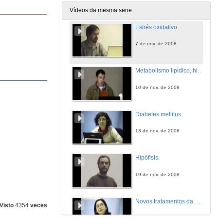
7 de nov. de 2008
Vídeos da mesma serie
Estrés oxidativo.
7 de nov. de 2008
Metabolismo lipídico, hipotálamo e regulación do peso corporal.
10 de nov. de 2008
Diabetes mellitus
13 de nov. de 2008
Hipófisis.
19 de nov. de 2008
Novos tratamentos da Diabetes Mellitus.
Visto
4354
veces
20 de nov. de 2008