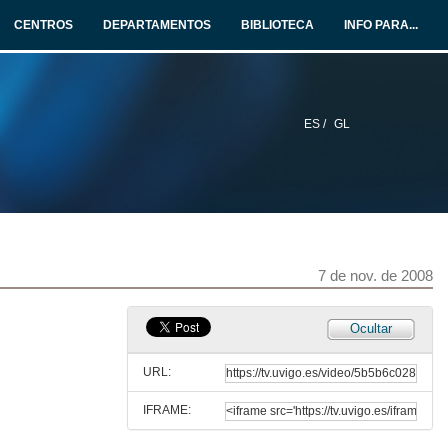
31 de out. de 2008
CENTROS
DEPARTAMENTOS
BIBLIOTECA
INFO PARA...
A Melatonina.
31 de out. de 2008
ES /
GL
Hipófese.
6 de nov. de 2008
Regulación da secreción da insulina: Incretina.
6 de nov. de 2008
7 de nov. de 2008
Metabolismo dos lípidos (Anabolismo)
Ocultar
17 de out. de 2008
URL:
IFRAME:
Fisiopatoloxía tiroidea.