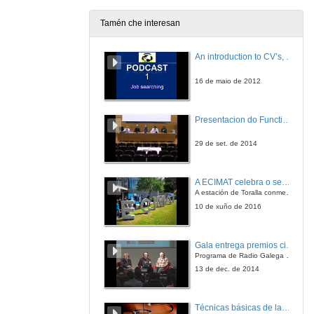
Tamén che interesan
Educación diabetolóxica.
An introduction to CV’s, letters, and job searching
20 de nov. de 2008
16 de maio de 2012
Diabetes mellitus
Presentacion do Functional imaging for improving Adaptive Radiotherapy Workshop
20 de nov. de 2008
29 de set. de 2014
Fisioloxía e fisiopatoloxia da glándula tiroides.
A ECIMAT celebra o seu décimo aniversario
21 de nov. de 2008
A estación de Toralla conmemora a efeméride asinando un convenio coa Universidad del País Vasco
10 de xuño de 2016
A glándula adrenal.
Gala entrega premios ciencia que conta 2014. Fundación Barrié
21 de nov. de 2008
Programa de Radio Galega "Efervescencia"
13 de dec. de 2014
Sistema neuroendocrino y conducta.
Técnicas básicas de laboratorio aplicadas á bioloxía
27 de nov. de 2008