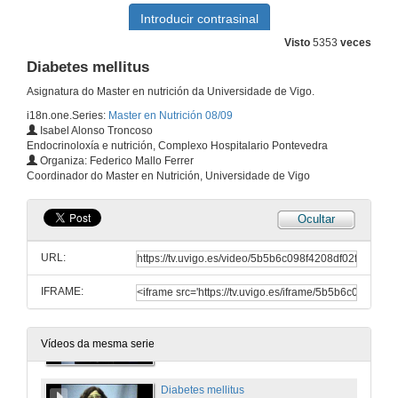
10 de nov. de 2008
Visto
5353
veces
Diabetes mellitus
Diabetes mellitus
Asignatura do Master en nutrición da Universidade de Vigo.
13 de nov. de 2008
i18n.one.Series:
Master en Nutrición 08/09
Isabel Alonso Troncoso
Endocrinoloxía e nutrición, Complexo Hospitalario Pontevedra
Hipófisis.
Organiza: Federico Mallo Ferrer
Coordinador do Master en Nutrición, Universidade de Vigo
19 de nov. de 2008
Ocultar
Novos tratamentos da Diabetes Mellitus.
URL:
20 de nov. de 2008
IFRAME:
Educación diabetolóxica.
20 de nov. de 2008
Vídeos da mesma serie
Diabetes mellitus