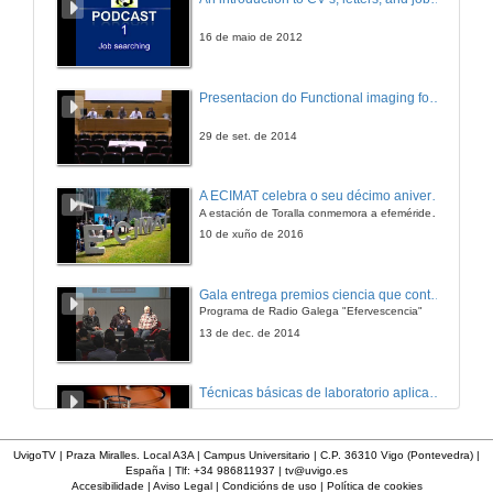
4 de dec. de 2008
16 de maio de 2012
Sistema endocrino
Presentacion do Functional imaging for improving Adaptive Radiotherapy Workshop
4 de dec. de 2008
29 de set. de 2014
Metabolismo Fosfo-Calcio-Magnesio
A ECIMAT celebra o seu décimo aniversario
A estación de Toralla conmemora a efeméride asinando un convenio coa Universidad del País Vasco
5 de dec. de 2008
10 de xuño de 2016
Catecolaminas e sistema simático-adrenal
Gala entrega premios ciencia que conta 2014. Fundación Barrié
Programa de Radio Galega "Efervescencia"
5 de dec. de 2008
13 de dec. de 2014
Sistema endocrino
Técnicas básicas de laboratorio aplicadas á bioloxía
11 de dec. de 2008
23 de set. de 2014
UvigoTV | Praza Miralles. Local A3A | Campus Universitario | C.P. 36310 Vigo (Pontevedra) |
España | Tlf: +34 986811937 |
tv@uvigo.es
Modelos animales de patoloxía endócrina e metabolismo. Modelos para o estudio da obesidade.
Accesibilidade
|
Aviso Legal
|
Condicións de uso
|
Política de cookies
Benvida e presentación da xornada