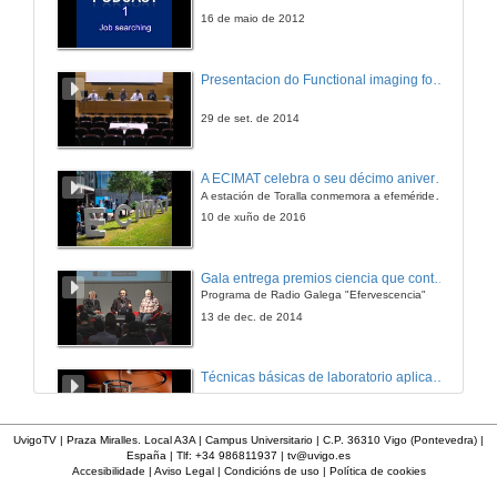
16 de maio de 2012
Presentacion do Functional imaging for improving Adaptive Radiotherapy Workshop
29 de set. de 2014
A ECIMAT celebra o seu décimo aniversario
A estación de Toralla conmemora a efeméride asinando un convenio coa Universidad del País Vasco
10 de xuño de 2016
Gala entrega premios ciencia que conta 2014. Fundación Barrié
Programa de Radio Galega "Efervescencia"
13 de dec. de 2014
Técnicas básicas de laboratorio aplicadas á bioloxía
23 de set. de 2014
UvigoTV | Praza Miralles. Local A3A | Campus Universitario | C.P. 36310 Vigo (Pontevedra) |
España | Tlf: +34 986811937 |
tv@uvigo.es
Accesibilidade
|
Aviso Legal
|
Condicións de uso
|
Política de cookies
Benvida e presentación da xornada
Intervención de Jesús Manuel Míguez, Decano da Facultade de Bioloxía