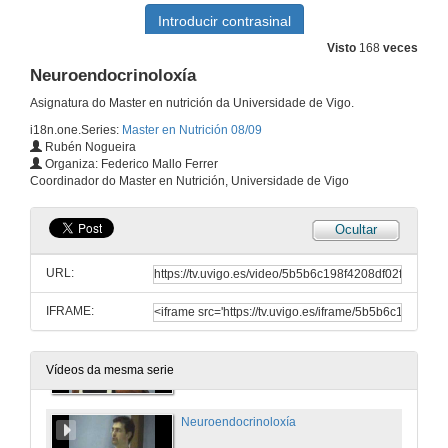
12 de dec. de 2008
Visto
168
veces
Eje hipotalámico-hipofisario-adrenal
Neuroendocrinoloxía
18 de dec. de 2008
Asignatura do Master en nutrición da Universidade de Vigo.
i18n.one.Series:
Master en Nutrición 08/09
Rubén Nogueira
Enfermedades das glandulas suprarenais.
Organiza: Federico Mallo Ferrer
Coordinador do Master en Nutrición, Universidade de Vigo
18 de dec. de 2008
Ocultar
Hipotálamo/hipófisis
URL:
19 de dec. de 2008
IFRAME:
Patología del metabolismo Fosfo-Calcio-Magnesio
16 de xan. de 2009
Vídeos da mesma serie
Neuroendocrinoloxía