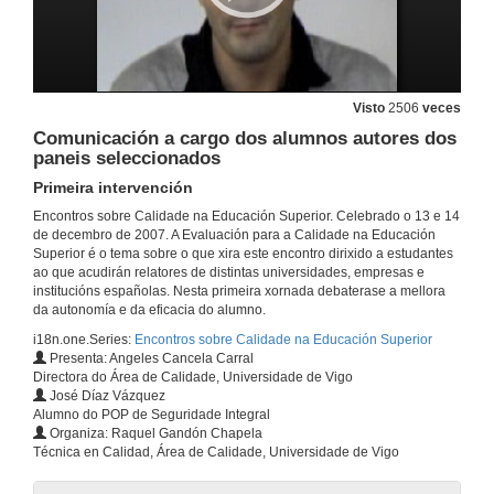
13 de dec. de 2007
O alumno e a Calidade no EEES
Conferencia inaugural
Visto
2506
veces
13 de dec. de 2007
Comunicación a cargo dos alumnos autores dos
paneis seleccionados
Ferramentas e Sistemas de Garantía de Calidade nas Institucións de Educación Superior
Primeira intervención
13 de dec. de 2007
Encontros sobre Calidade na Educación Superior. Celebrado o 13 e 14
de decembro de 2007. A Evaluación para a Calidade na Educación
Superior é o tema sobre o que xira este encontro dirixido a estudantes
Claves do Éxito para o alumno do EEES
ao que acudirán relatores de distintas universidades, empresas e
institucións españolas. Nesta primeira xornada debaterase a mellora
da autonomía e da eficacia do alumno.
13 de dec. de 2007
i18n.one.Series:
Encontros sobre Calidade na Educación Superior
Presenta: Angeles Cancela Carral
A calidade nos Estudos Superiores. A necesidade dun aprendizaxe significativo
Directora do Área de Calidade, Universidade de Vigo
José Díaz Vázquez
13 de dec. de 2007
Alumno do POP de Seguridade Integral
Organiza: Raquel Gandón Chapela
Técnica en Calidad, Área de Calidade, Universidade de Vigo
Taller práctico