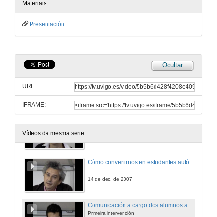
Materiais
13 de dec. de 2007
Presentación
A avaliación da Calidade no marco do EEES. O importante papel do alumno
14 de dec. de 2007
Ocultar
A avaliación institucional: Participar na avaliación externa
URL:
14 de dec. de 2007
IFRAME:
Participar na Evaluación da Calidade. A experiencia dun alumno
Vídeos da mesma serie
14 de dec. de 2007
Cómo convertirnos en estudantes autónomos
14 de dec. de 2007
Comunicación a cargo dos alumnos autores dos paneis seleccionados
Primeira intervención