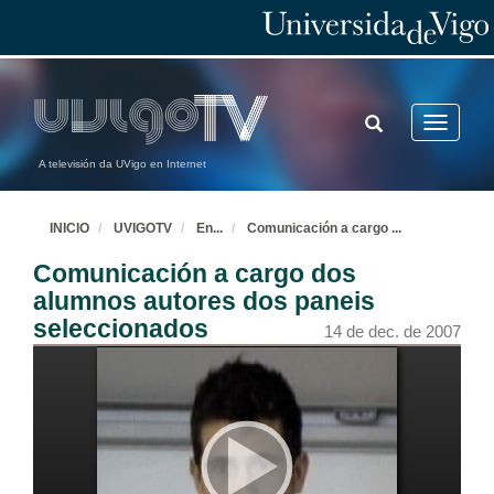
TOGGLE
Toggle
SEARCH
navigatio
A televisión da UVigo en Internet
INICIO
UVIGOTV
En
...
Comunicación a cargo
...
Comunicación a cargo dos
alumnos autores dos paneis
seleccionados
14 de dec. de 2007
Acto de apertura