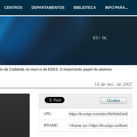
13 de dec. de 2007
CENTROS
DEPARTAMENTOS
BIBLIOTECA
INFO PARA...
O alumno e a Calidade no EEES
Conferencia inaugural
13 de dec. de 2007
ES /
GL
Ferramentas e Sistemas de Garantía de Calidade nas Institucións de Educación Superior
13 de dec. de 2007
ón da Calidade no marco do EEES. O importante papel do alumno
Claves do Éxito para o alumno do EEES
13 de dec. de 2007
14 de dec. de 2007
A calidade nos Estudos Superiores. A necesidade dun aprendizaxe significativo
Ocultar
13 de dec. de 2007
URL:
IFRAME:
Taller práctico