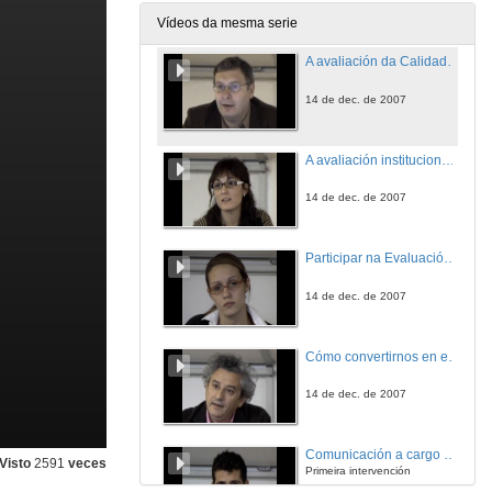
13 de dec. de 2007
Vídeos da mesma serie
A avaliación da Calidade no marco do EEES. O importante papel do alumno
14 de dec. de 2007
A avaliación institucional: Participar na avaliación externa
14 de dec. de 2007
Participar na Evaluación da Calidade. A experiencia dun alumno
14 de dec. de 2007
Cómo convertirnos en estudantes autónomos
14 de dec. de 2007
Comunicación a cargo dos alumnos autores dos paneis seleccionados
Visto
2591
veces
Primeira intervención