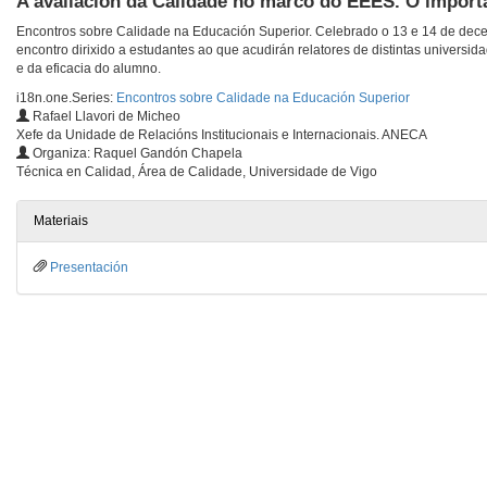
A avaliación da Calidade no marco do EEES. O import
Encontros sobre Calidade na Educación Superior. Celebrado o 13 e 14 de dece
encontro dirixido a estudantes ao que acudirán relatores de distintas universi
e da eficacia do alumno.
i18n.one.Series:
Encontros sobre Calidade na Educación Superior
Rafael Llavori de Micheo
Xefe da Unidade de Relacións Institucionais e Internacionais. ANECA
Organiza: Raquel Gandón Chapela
Técnica en Calidad, Área de Calidade, Universidade de Vigo
Materiais
Presentación