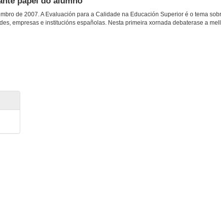
ante papel do alumno
mbro de 2007. A Evaluación para a Calidade na Educación Superior é o tema sobre
dades, empresas e institucións españolas. Nesta primeira xornada debaterase a me