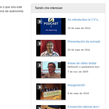
14 de dec. de 2007
 o que xira este
Tamén che interesan
llora da autonomía
Comunicación a cargo dos alumnos autores dos paneis seleccionados
Segunda intervención
An introduction to CV’s, letters, and job searching
14 de dec. de 2007
16 de maio de 2012
Taller de traballo: Avaliar para mellorar
Presentación da xornada
14 de dec. de 2007
23 de maio de 2011
Imaxe de vídeo dixital
Definición e parámetros dunha imaxe dixital. Resolución e Aspecto. Profundidade da cor. Compresión. Frame por segundo. Entrelazado. Campos, cadros
7 de nov. de 2005
Inauguración
8 de maio de 2010
A inserción laboral dos licenciados en Ciencias do Mar: a carreira investigadora