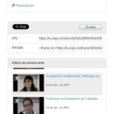
Presentación
A calidade nos Estudos Superiores. A necesidade dun aprendizaxe significativo
13 de dec. de 2007
Ocultar
Taller práctico
URL:
13 de dec. de 2007
IFRAME:
A avaliación da Calidade no marco do EEES. O importante papel do alumno
14 de dec. de 2007
Vídeos da mesma serie
A avaliación institucional: Participar na avaliación externa
14 de dec. de 2007
Participar na Evaluación da Calidade. A experiencia dun alumno
14 de dec. de 2007