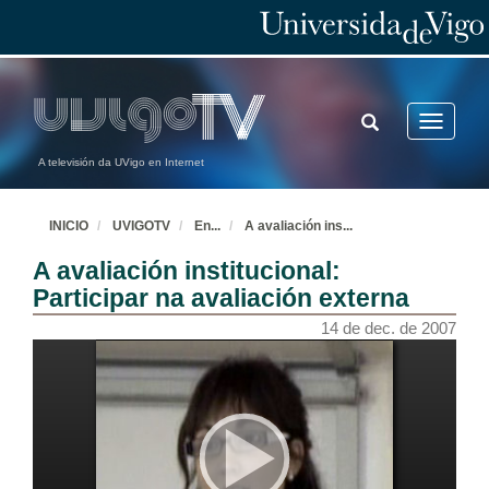
TOGGLE
Toggle
SEARCH
navigatio
A televisión da UVigo en Internet
INICIO
UVIGOTV
En
...
A avaliación ins
...
A avaliación institucional:
Participar na avaliación externa
14 de dec. de 2007