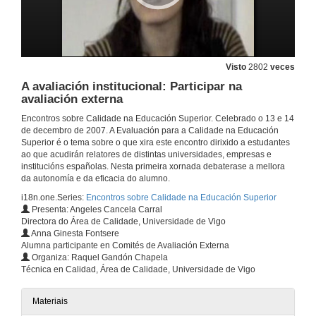
Visto
2802
veces
A avaliación institucional: Participar na
Acto de apertura
avaliación externa
13 de dec. de 2007
Encontros sobre Calidade na Educación Superior. Celebrado o 13 e 14
de decembro de 2007. A Evaluación para a Calidade na Educación
Superior é o tema sobre o que xira este encontro dirixido a estudantes
O alumno e a Calidade no EEES
ao que acudirán relatores de distintas universidades, empresas e
Conferencia inaugural
institucións españolas. Nesta primeira xornada debaterase a mellora
13 de dec. de 2007
da autonomía e da eficacia do alumno.
i18n.one.Series:
Encontros sobre Calidade na Educación Superior
Presenta: Angeles Cancela Carral
Ferramentas e Sistemas de Garantía de Calidade nas Institucións de Educación Superior
Directora do Área de Calidade, Universidade de Vigo
Anna Ginesta Fontsere
13 de dec. de 2007
Alumna participante en Comités de Avaliación Externa
Organiza: Raquel Gandón Chapela
Técnica en Calidad, Área de Calidade, Universidade de Vigo
Claves do Éxito para o alumno do EEES
13 de dec. de 2007
Materiais