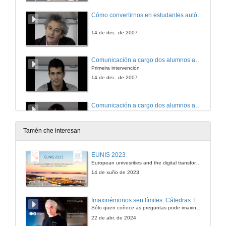
Cómo convertirnos en estudantes autónomos
14 de dec. de 2007
Comunicación a cargo dos alumnos autores dos paneis seleccionados
Primeira intervención
14 de dec. de 2007
Comunicación a cargo dos alumnos autores dos paneis seleccionados
Segunda intervención
14 de dec. de 2007
Tamén che interesan
Taller de traballo: Avaliar para mellorar
EUNIS 2023
European univesrities and the digital transformation: challenges and opportunities ahead
14 de dec. de 2007
14 de xuño de 2023
Imaxinémonos sen límites. Cátedras Telefónica
Sólo quen coñece as preguntas pode imaxinar novas respostas
22 de abr. de 2024