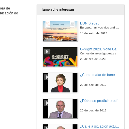
tora de
Tamén che interesan
ubicación do
EUNIS 2023
European univesrities and the digital transformation: challenges and opportunities ahead
14 de xuño de 2023
G-Night 2023. Noite Galega das Persoas Investigadoras. Conciencias creativas
Centos de investigadoras e investigadores, decenas de actividades e sete cidades
29 de set. de 2023
¿Como matar de fame as bacterias?
20 de dec. de 2012
¿Pódense predicir os efectos polo achegamento á Terra dos asteroides?
20 de dec. de 2012
¿Cal é a situación actual do consumo cinematográfico?