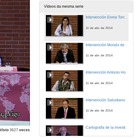
11 de abr. de 2014
Vídeos da mesma serie
Intervención Enma Torres Romay
11 de abr. de 2014
Intervención Moisés de Lemos Martins
11 de abr. de 2014
Intervención Antonio Hohlfeldt
11 de abr. de 2014
Intervención Salustiano Mato
11 de abr. de 2014
Cartografía de la investigación lusófona.
Visto
3627
veces