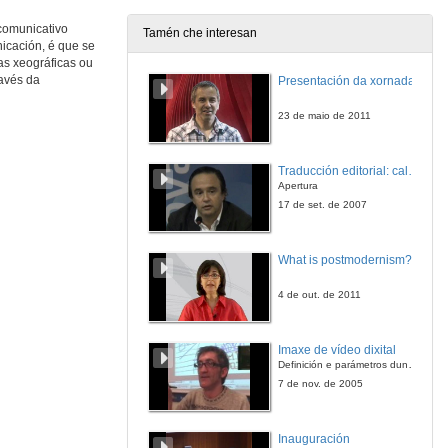
11 de abr. de 2014
 comunicativo
Tamén che interesan
icación, é que se
Representar o país. Intervención Regina Helena Giannotti
ras xeográficas ou
ravés da
Presentación da xornada
11 de abr. de 2014
23 de maio de 2011
Representar o país. Intervención Miguel Bandeira
Traducción editorial: calidade e xestión de proxectos
11 de abr. de 2014
Apertura
17 de set. de 2007
Representar o país. Intervención Manuel Gago Mariño
What is postmodernism?
11 de abr. de 2014
4 de out. de 2011
Outras cartografías no espazo lusófono.
Imaxe de vídeo dixital
11 de abr. de 2014
Definición e parámetros dunha imaxe dixital. Resolución e Aspecto. Profundidade da cor. Compresión. Frame por segundo. Entrelazado. Campos, cadros
7 de nov. de 2005
Presentación do Anuario Internacional da Comunicación Lusófona.
Inauguración
11 de abr. de 2014