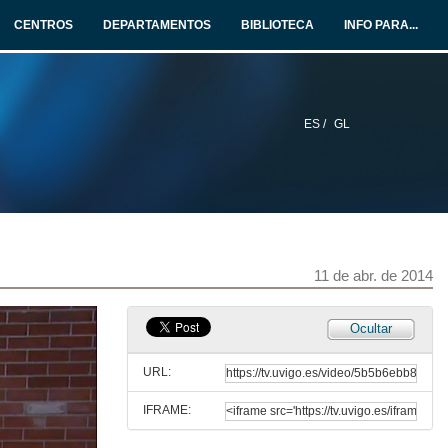
CENTROS
DEPARTAMENTOS
BIBLIOTECA
INFO PARA...
ES /
GL
11 de abr. de 2014
Intervención de Margarita Ledo Andión
Ocultar
11 de abr. de 2014
URL:
IFRAME:
Intervención de Ernesto Pedrosa