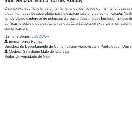
Intervención Enma Torres Romay
O complexo equilibrio entre o mantemento da identidade dun territorio, baseada
global non pasa desapercibida para o espacio lusófono de comunicación. Neste 
ten percibido o interese de potenciar a creación das marcas territorio. Trátase 
políticas, e sobre o que debatirán os días 11 e 12 de abril expertos internaciona
comunicación.
i18n.one.Series:
LUSOCOM
Emma Torres Romay
Directora do Departamento de Comunicación Audiovisual e Publicidade , Unive
Modera: Salustiano Mato de la Iglesia
Reitor, Universidade de Vigo