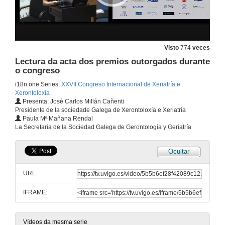
Well aging. Mitos, Iongevidad y cómo vivirla
27 de xuño de 2015
Visto
774
veces
Lectura da acta dos premios outorgados durante
o congreso
Estereotipos, edadismo e dereitos
i18n.one.Series:
XXVII Congreso Internacional de Xeriatría e
27 de xuño de 2015
Xerontoloxía
Presenta: José Carlos Millán Cañenti
Presidente de la sociedade Galega de Xerontoloxía e Xeriatría
Intervención Xerontolóxica: Iniciativa Prometheus
Paula Mª Mañana Rendal
La Secretaria de la Sociedad Galega de Gerontología y Geriatría
27 de xuño de 2015
Ocultar
Debate e Achegas á mesa V
URL:
27 de xuño de 2015
IFRAME:
Novos modelos de atención: Unidades Convivencia lles Xerontolóxicas
Vídeos da mesma serie
27 de xuño de 2015