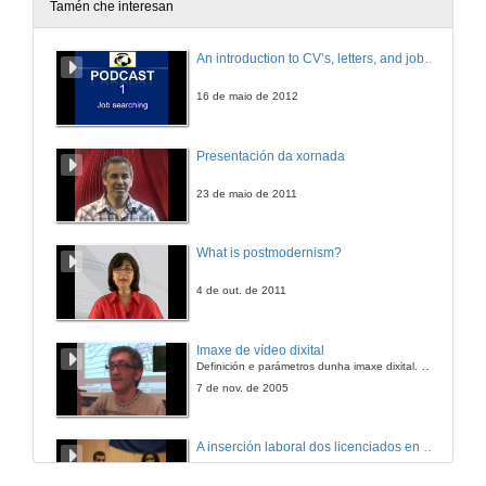
Tamén che interesan
An introduction to CV’s, letters, and job searching
16 de maio de 2012
Presentación da xornada
23 de maio de 2011
What is postmodernism?
4 de out. de 2011
Imaxe de vídeo dixital
Definición e parámetros dunha imaxe dixital. Resolución e Aspecto. Profundidade da cor. Compresión. Frame por segundo. Entrelazado. Campos, cadros
7 de nov. de 2005
A inserción laboral dos licenciados en Ciencias do Mar: a carreira investigadora
15 de maio de 2006