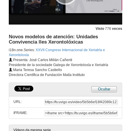
Debate e Achegas á mesa IV
27 de xuño de 2015
Visto
776
veces
Novos modelos de atención: Unidades
Well aging. Mitos, Iongevidad y cómo vivirla
Convivencia lles Xerontolóxicas
i18n.one.Series:
XXVII Congreso Internacional de Xeriatría e
27 de xuño de 2015
Xerontoloxía
Presenta: José Carlos Millán Cañenti
Presidente de la sociedade Galega de Xerontoloxía e Xeriatría
Estereotipos, edadismo e dereitos
Maria Teresa Sancho Castiello
Directora Científica de Fundación Matía Instituto
27 de xuño de 2015
Ocultar
Intervención Xerontolóxica: Iniciativa Prometheus
URL:
27 de xuño de 2015
IFRAME:
Debate e Achegas á mesa V
27 de xuño de 2015
Vídeos da mesma serie