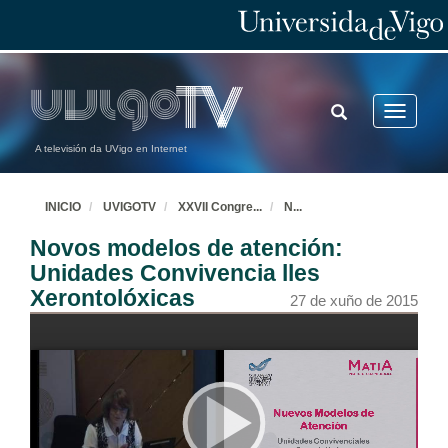
Felicidade e vellez. Traballando coas emocións
27 de xuño de 2015
TOGGLE
Toggle
SEARCH
navigatio
Estratexias familiares para o apoio e o benestar
A televisión da UVigo en Internet
27 de xuño de 2015
INICIO
UVIGOTV
XXVII Congre
...
N
...
Accións de coordinación social e termalismo saudable para a calidade de vida Área de Benestar
Novos modelos de atención:
27 de xuño de 2015
Unidades Convivencia lles
Xerontolóxicas
27 de xuño de 2015
Benestar e actividades físicas no envellecer saudable
27 de xuño de 2015
Benestar e actividades físicas no envellecer saudable (Continua)
27 de xuño de 2015