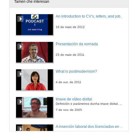
Tamén che interesan
Debate e Achegas á Mesa II
An introduction to CV’s, letters, and job searching
26 de xuño de 2015
16 de maio de 2012
Perspectiva Social
Presentación da xornada
26 de xuño de 2015
23 de maio de 2011
Perspectivas dende a rehabilitación funcional
What is postmodernism?
26 de xuño de 2015
4 de out. de 2011
Perspectiva Psico-xerontolóxica
Imaxe de vídeo dixital
Definición e parámetros dunha imaxe dixital. Resolución e Aspecto. Profundidade da cor. Compresión. Frame por segundo. Entrelazado. Campos, cadros
26 de xuño de 2015
7 de nov. de 2005
Perspectivas en Atención de Enfermaría
A inserción laboral dos licenciados en Ciencias do Mar: a carreira investigadora
26 de xuño de 2015
15 de maio de 2006