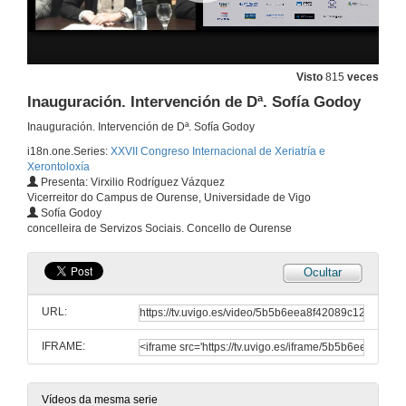
Necesidades sociais actuais e futuras en Coordinación asistencial dende a área sanitaria
26 de xuño de 2015
Visto
815
veces
Inauguración. Intervención de Dª. Sofía Godoy
Situación en Galicia en coordinación asistencial: necesidades e estratexias clave dende a área sociosanitaria.
Inauguración. Intervención de Dª. Sofía Godoy
i18n.one.Series:
XXVII Congreso Internacional de Xeriatría e
26 de xuño de 2015
Xerontoloxía
Presenta: Virxilio Rodríguez Vázquez
Vicerreitor do Campus de Ourense, Universidade de Vigo
Debate e Achegas á mesa I
Sofía Godoy
concelleira de Servizos Sociais. Concello de Ourense
26 de xuño de 2015
Ocultar
Inauguración. Intervención de D. Miguel Ángel Vázquez
URL:
26 de xuño de 2015
IFRAME:
Inauguración. Intervención de D. José Carlos Millán
26 de xuño de 2015
Vídeos da mesma serie