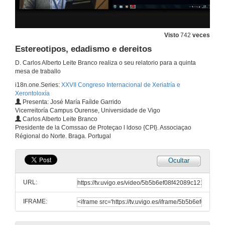
27 de xuño de 2015
Accións de coordinación social e termalismo saudable para a calidade de vida Área de Benestar
Visto
742
veces
Estereotipos, edadismo e dereitos
27 de xuño de 2015
D. Carlos Alberto Leite Branco realiza o seu relatorio para a quinta
mesa de traballo
Benestar e actividades físicas no envellecer saudable
i18n.one.Series:
XXVII Congreso Internacional de Xeriatría e
Xerontoloxía
27 de xuño de 2015
Presenta: José María Faílde Garrido
Vicerreitoría Campus Ourense, Universidade de Vigo
Carlos Alberto Leite Branco
Benestar e actividades físicas no envellecer saudable (Continua)
Presidente de la Comssao de Proteçao l ldoso {CPI}. Associaçao
Régional do Norte. Braga. Portugal
27 de xuño de 2015
Ocultar
Debate e Achegas á mesa IV
URL:
27 de xuño de 2015
IFRAME:
Well aging. Mitos, Iongevidad y cómo vivirla