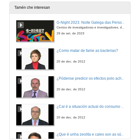
27 de xuño de 2015
Tamén che interesan
Clausura: Intervención de José Carlos Millán Cañenti
G-Night 2023. Noite Galega das Persoas Investigadoras. Conciencias creativas
Centos de investigadoras e investigadores, decenas de actividades e sete cidades
27 de xuño de 2015
29 de set. de 2023
Clausura: Intervención de José María Faílde
¿Como matar de fame as bacterias?
27 de xuño de 2015
20 de dec. de 2012
Clausura: Intervención Miguel Ángel Vázquez Vázquez
¿Pódense predicir os efectos polo achegamento á Terra dos asteroides?
27 de xuño de 2015
20 de dec. de 2012
¿Cal é a situación actual do consumo cinematográfico?
20 de dec. de 2012
¿Que é unha zeolita e cales son as súas aplicacións?