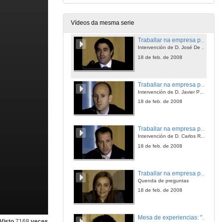
Intervención de D. Luis Rupérez
18 de feb. de 2008
Vídeos da mesma serie
Traballar na empresa privada.¿Qué demandadn as empresas das/os universitarias/os? Expectativas e punto de vista de demandantes de emprego. ¿Cómo e onde coñecer as súas ofertas de emprego?
Intervención de D. José De Juan Saboya
18 de feb. de 2008
Traballar na empresa privada.¿Qué demandadn as empresas das/os universitarias/os? Expectativas e punto de vista de demandantes de emprego. ¿Cómo e onde coñecer as súas ofertas de emprego?
Intervención de D. Javier Pou de los Mozos
18 de feb. de 2008
Traballar na empresa privada.¿Qué demandadn as empresas das/os universitarias/os? Expectativas e punto de vista de demandantes de emprego. ¿Cómo e onde coñecer as súas ofertas de emprego?
Intervención de D. Carlos Ramos
18 de feb. de 2008
Traballar na empresa privada.¿Qué demandadn as empresas das/os universitarias/os? Expectativas e punto de vista de demandantes de emprego. ¿Cómo e onde coñecer as súas ofertas de emprego?
Quenda de preguntas
18 de feb. de 2008
Mesa de experiencias: "De universitaria/o a profesional: experiencias na procura de emprego e no exercicio profesional por tituladas/os da Universidade de Vigo
Visto
7168
veces