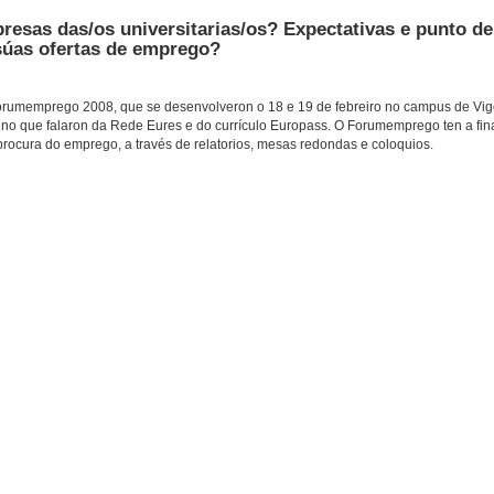
sas das/os universitarias/os? Expectativas e punto de 
úas ofertas de emprego?
Forumemprego 2008, que se desenvolveron o 18 e 19 de febreiro no campus de Vigo
 no que falaron da Rede Eures e do currículo Europass. O Forumemprego ten a fi
procura do emprego, a través de relatorios, mesas redondas e coloquios.