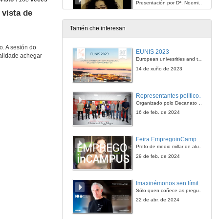
Presentación por Dª. Noemi García
vista de
18 de feb. de 2008
Tamén che interesan
Mesa de experiencias: "De universitaria/o a profesional: experiencias na procura de emprego e no exercicio profesional por tituladas/os da Universidade de Vigo
Intervención de Dª. Águeda Rodríguez
. A sesión do
EUNIS 2023
nalidade achegar
18 de feb. de 2008
European univesrities and the digital transformation: challenges and opportunities ahead
14 de xuño de 2023
Mesa de experiencias: "De universitaria/o a profesional: experiencias na procura de emprego e no exercicio profesional por tituladas/os da Universidade de Vigo
Intervención de D. Rubén Ucha Souto
Representantes políticos debaten sobre educación e xuventude no campus de Pontevedra
18 de feb. de 2008
Organizado polo Decanato e a Delegación de Alumnado de Dirección e Xestión Pública e coa participación de candidatos de PP, BNG, PSOE, Sumar e Podemos
16 de feb. de 2024
Mesa de experiencias: "De universitaria/o a profesional: experiencias na procura de emprego e no exercicio profesional por tituladas/os da Universidade de Vigo
Intervención de D. Daniel Villanueva
Feira EmpregoinCampus Vigo 2024
18 de feb. de 2008
Preto de medio millar de alumnas e alumnos buscan coñecer máis de preto as oportunidades que lles achegan as arredor de medio cento de empresas que participan na edición viguesa da feira. Xunto coa visita aos stands, durante a feria desenvólvense varias actividades complementarias, como obradoiros, conversas, mesas redondas ou o pasaporte de empregabilidade, un espazo no que poderán recibir asesoramento sobre o seu CV.
29 de feb. de 2024
Mesa de experiencias: "De universitaria/o a profesional: experiencias na procura de emprego e no exercicio profesional por tituladas/os da Universidade de Vigo
Intervención de D. Gregorio Cuartero
Imaxinémonos sen límites. Cátedras Telefónica
18 de feb. de 2008
Sólo quen coñece as preguntas pode imaxinar novas respostas
22 de abr. de 2024
Mesa de experiencias: "De universitaria/o a profesional: experiencias na procura de emprego e no exercicio profesional por tituladas/os da Universidade de Vigo