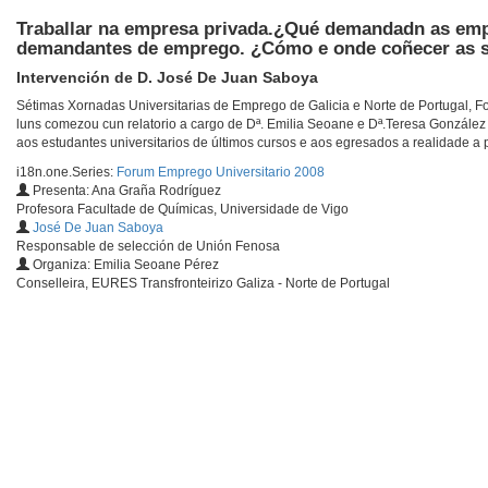
Traballar na empresa privada.¿Qué demandadn as empre
demandantes de emprego. ¿Cómo e onde coñecer as s
Intervención de D. José De Juan Saboya
Sétimas Xornadas Universitarias de Emprego de Galicia e Norte de Portugal, 
luns comezou cun relatorio a cargo de Dª. Emilia Seoane e Dª.Teresa González
aos estudantes universitarios de últimos cursos e aos egresados a realidade a 
i18n.one.Series:
Forum Emprego Universitario 2008
Presenta: Ana Graña Rodríguez
Profesora Facultade de Químicas, Universidade de Vigo
José De Juan Saboya
Responsable de selección de Unión Fenosa
Organiza: Emilia Seoane Pérez
Conselleira, EURES Transfronteirizo Galiza - Norte de Portugal