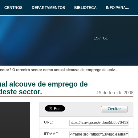
Quenda de preguntas
CENTROS
DEPARTAMENTOS
BIBLIOTECA
INFO PARA...
18 de feb. de 2008
O acceso ó emprego nas administracións públicas
19 de feb. de 2008
ES /
GL
Traballar no terceiro sector. ¿Qu é o terceiro sector? O terceiro sector como actual alcouve de emprego de universitarios. Expectativas e punto de vista de responsables e de profesionais deste sector.
Presentación por Dª. Emilia Seoane
19 de feb. de 2008
o sector? O terceiro sector como actual alcouve de emprego de univ
...
Traballar no terceiro sector. ¿Qu é o terceiro sector? O terceiro sector como actual alcouve de emprego de universitarios. Expectativas e punto de vista de responsables e de profesionais deste sector.
tual alcouve de emprego de
Intervención de Dª. Pilar Álvarez
deste sector.
19 de feb. de 2008
19 de feb. de 2008
Traballar no terceiro sector. ¿Qu é o terceiro sector? O terceiro sector como actual alcouve de emprego de universitarios. Expectativas e punto de vista de responsables e de profesionais deste sector.
Ocultar
Intervención de Dª. Carmen Iglesias
19 de feb. de 2008
URL:
IFRAME:
Traballar no terceiro sector. ¿Qu é o terceiro sector? O terceiro sector como actual alcouve de emprego de universitarios. Expectativas e punto de vista de responsables e de profesionais deste sector.