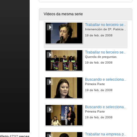
Intervención de Dª. Sonia Viñas
19 de feb. de 2008
Vídeos da mesma serie
Traballar no terceiro sector. ¿Qu é o terceiro sector? O terceiro sector como actual alcouve de emprego de universitarios. Expectativas e punto de vista de responsables e de profesionais deste sector.
Intervención de Dª. Patricia Meixide
19 de feb. de 2008
Traballar no terceiro sector. ¿Qu é o terceiro sector? O terceiro sector como actual alcouve de emprego de universitarios. Expectativas e punto de vista de responsables e de profesionais deste sector.
Quenda de preguntas
19 de feb. de 2008
Buscando e seleccionando traballadoras/es de perfil universitario para Noruega
Primeira Parte
19 de feb. de 2008
Buscando e seleccionando traballadoras/es de perfil universitario para Noruega
Primeira Parte
19 de feb. de 2008
Traballar na empresa privada.¿Qué demandan as empresas das/os universitarias/os? Expectativas e punto de vista de demandantes de emprego. ¿Cómo e onde coñecer as súas ofertas de emprego?
Visto
4737
veces