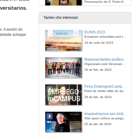
Presentación de D. Pedro Arias
versitarios.
19 de feb. de 2008
Tamén che interesan
Traballar na empresa privada.¿Qué demandan as empresas das/os universitarias/os? Expectativas e punto de vista de demandantes de emprego. ¿Cómo e onde coñecer as súas ofertas de emprego?
Intervención de Dª. Clara de Lorenzo
. A sesión do
EUNIS 2023
nalidade achegar
19 de feb. de 2008
European univesrities and the digital transformation: challenges and opportunities ahead
14 de xuño de 2023
Traballar na empresa privada.¿Qué demandan as empresas das/os universitarias/os? Expectativas e punto de vista de demandantes de emprego. ¿Cómo e onde coñecer as súas ofertas de emprego?
Intervención de D. Carlos Saco
Representantes políticos debaten sobre educación e xuventude no campus de Pontevedra
19 de feb. de 2008
Organizado polo Decanato e a Delegación de Alumnado de Dirección e Xestión Pública e coa participación de candidatos de PP, BNG, PSOE, Sumar e Podemos
16 de feb. de 2024
Traballar na empresa privada.¿Qué demandan as empresas das/os universitarias/os? Expectativas e punto de vista de demandantes de emprego. ¿Cómo e onde coñecer as súas ofertas de emprego?
Intervención de D. Francisco Carneiro
Feira EmpregoinCampus Vigo 2024
19 de feb. de 2008
Preto de medio millar de alumnas e alumnos buscan coñecer máis de preto as oportunidades que lles achegan as arredor de medio cento de empresas que participan na edición viguesa da feira. Xunto coa visita aos stands, durante a feria desenvólvense varias actividades complementarias, como obradoiros, conversas, mesas redondas ou o pasaporte de empregabilidade, un espazo no que poderán recibir asesoramento sobre o seu CV.
29 de feb. de 2024
Traballar na empresa privada.¿Qué demandan as empresas das/os universitarias/os? Expectativas e punto de vista de demandantes de emprego. ¿Cómo e onde coñecer as súas ofertas de emprego?
Intervención de D. Pedro Condesa
Imaxinémonos sen límites. Cátedras Telefónica
19 de feb. de 2008
Sólo quen coñece as preguntas pode imaxinar novas respostas
22 de abr. de 2024
Traballar na empresa privada.¿Qué demandan as empresas das/os universitarias/os? Expectativas e punto de vista de demandantes de emprego. ¿Cómo e onde coñecer as súas ofertas de emprego?