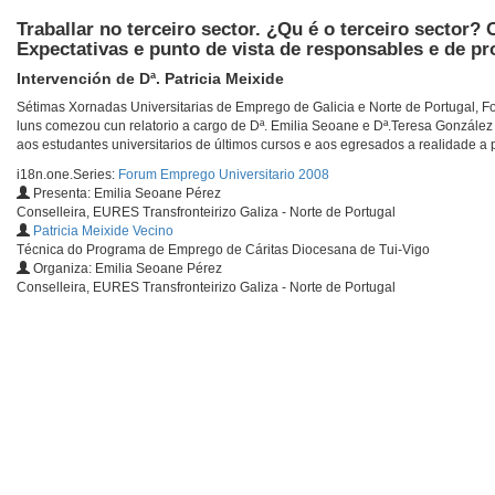
Traballar no terceiro sector. ¿Qu é o terceiro sector?
Expectativas e punto de vista de responsables e de pro
Intervención de Dª. Patricia Meixide
Sétimas Xornadas Universitarias de Emprego de Galicia e Norte de Portugal, 
luns comezou cun relatorio a cargo de Dª. Emilia Seoane e Dª.Teresa González
aos estudantes universitarios de últimos cursos e aos egresados a realidade a 
i18n.one.Series:
Forum Emprego Universitario 2008
Presenta: Emilia Seoane Pérez
Conselleira, EURES Transfronteirizo Galiza - Norte de Portugal
Patricia Meixide Vecino
Técnica do Programa de Emprego de Cáritas Diocesana de Tui-Vigo
Organiza: Emilia Seoane Pérez
Conselleira, EURES Transfronteirizo Galiza - Norte de Portugal